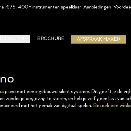
v.a. €75
400+ instrumenten speelklaar
Aanbiedingen
Voordee
DIENSTEN
BROCHURE
AFSPRAAK MAKEN
ano
ha
piano met een ingebouwd silent systeem. Dit geeft je de vri
en zonder je omgeving te storen, en heb je zelf geen last van ach
ombineerd met het gemak van digitaal spelen.
Bezoek een winke