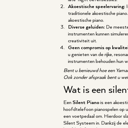
Akoestische speelervaring:
I
traditionele akoestische piano
akoestische piano.
Diverse geluiden:
De meeste S
instrumenten kunnen simuleren,
creativiteit uit.
Geen compromis op kwalitei
u genieten van de rijke, reson
instrumenten behouden hun wa
Bent u benieuwd hoe een Yamah
Ook zonder afspraak bent u we
Wat is een silen
Een
Silent Piano
is een akoest
hoofdtelefoon pianospelen op uw
een voetpedaal om. Hierdoor sla
Silent Systeem in. Dankzij de el