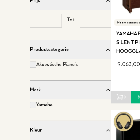
Prijs
Tot
Neem contact o
YAMAHA B
SILENT P
Productcategorie
HOOGGL
Akoestische Piano's
9.063,00
Merk
Yamaha
Kleur