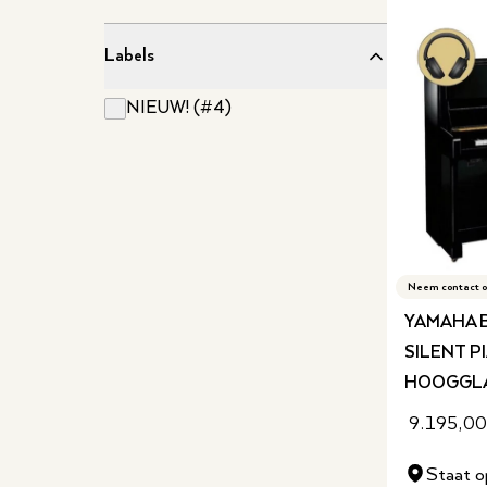
Labels
NIEUW! (#4)
Neem contact o
YAMAHA B
SILENT P
HOOGGL
9.195,00
Staat o