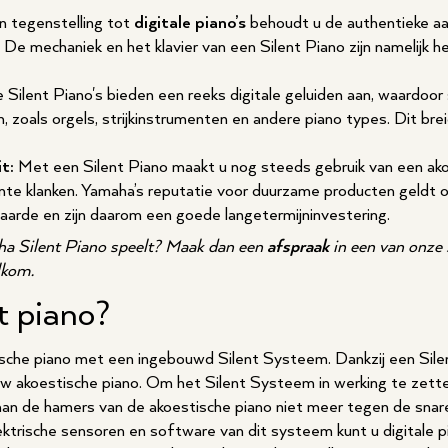
n tegenstelling tot
digitale piano’s
behoudt u de authentieke aa
. De mechaniek en het klavier van een Silent Piano zijn namelijk h
ilent Piano's bieden een reeks digitale geluiden aan, waardoor 
 zoals orgels, strijkinstrumenten en andere piano types. Dit bre
t:
Met een Silent Piano maakt u nog steeds gebruik van een ako
ante klanken. Yamaha’s reputatie voor duurzame producten geldt o
arde en zijn daarom een goede langetermijninvestering.
a Silent Piano speelt? Maak dan een
afspraak
in een van onze 
lkom.
t piano?
ische piano met een ingebouwd Silent Systeem. Dankzij een Sil
 akoestische piano. Om het Silent Systeem in werking te zetten
an de hamers van de akoestische piano niet meer tegen de snare
ektrische sensoren en software van dit systeem kunt u digitale p