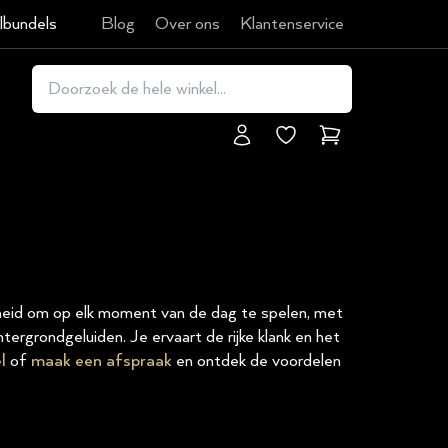
lbundels
Blog
Over ons
Klantenservice
Winkelmand
jheid om op elk moment van de dag te spelen, met
tergrondgeluiden. Je ervaart de rijke klank en het
l
of
maak een afspraak
en ontdek de voordelen