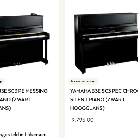
p
Neem contact op
3E SC3 PE MESSING
YAMAHA B3E SC3 PEC CHR
IANO (ZWART
SILENT PIANO (ZWART
ANS)
HOOGGLANS)
9.795,00
pgesteld in Hilversum