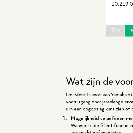
10.219,
Wat zijn de voo
De Silent Piano’s van Yamaha sta
vooruitgang door jarenlange erv
u in een oogopslag kunt zien of d
Mogelijkheid te oefenen me
Wanneer u de Silent functie i
late-night oefensessies.