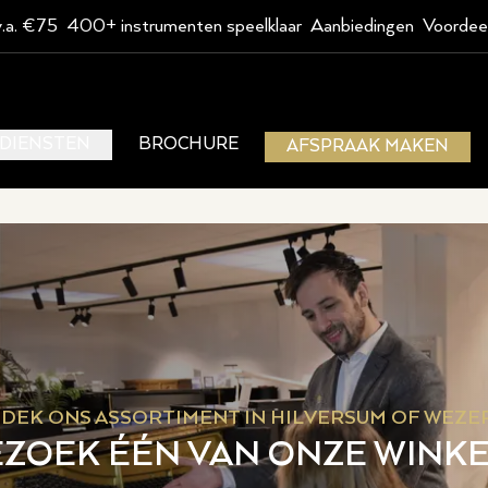
v.a. €75
400+ instrumenten speelklaar
Aanbiedingen
Voordee
DIENSTEN
BROCHURE
AFSPRAAK MAKEN
DEK ONS ASSORTIMENT IN HILVERSUM OF WEZE
ZOEK ÉÉN VAN ONZE WINK