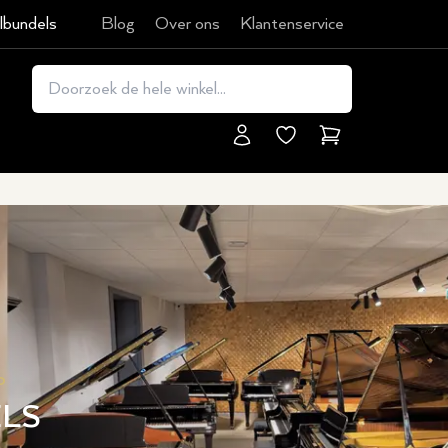
lbundels
Blog
Over ons
Klantenservice
Winkelmand
P
ELS