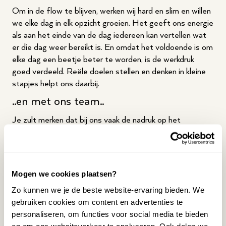
Om in de flow te blijven, werken wij hard en slim en willen
we elke dag in elk opzicht groeien. Het geeft ons energie
als aan het einde van de dag iedereen kan vertellen wat
er die dag weer bereikt is. En omdat het voldoende is om
elke dag een beetje beter te worden, is de werkdruk
goed verdeeld. Reële doelen stellen en denken in kleine
stapjes helpt ons daarbij.
..en met ons team..
Je zult merken dat bij ons vaak de nadruk op het
teamgevoel ligt. Dat iemand in onze cultuur past is nog
belangrijker dan iemand vaardig is. Vaardigheden zijn te
leren. Bij de werving van onze nieuwe teamleden wordt
ook rekening gehouden met de variëteit binnen het team.
Mogen we cookies plaatsen?
Want met de juiste variatie van persoonlijkheden en
Zo kunnen we je de beste website-ervaring bieden. We
talenten, ontstaat de nodige synergie. Wij zijn vrij direct in
gebruiken cookies om content en advertenties te
onze communicatie en met het geven van feedback.
personaliseren, om functies voor social media te bieden
Iedereen in het team staat open om te leren en
en om ons websiteverkeer te analyseren. Ook delen we