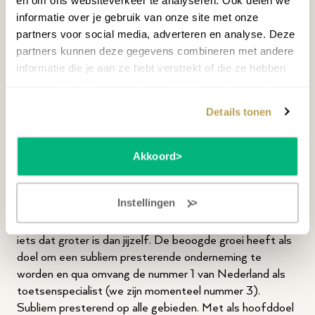
zelfreflectie is daarbij essentieel.
informatie over je gebruik van onze site met onze
..dat hard werkt..
partners voor social media, adverteren en analyse. Deze
partners kunnen deze gegevens combineren met andere
Om consistent te kunnen groeien is er ook discipline
informatie die je aan ze hebt verstrekt of die ze hebben
nodig. Zo is het bij ons verplicht om tijdens het wekelijkse
verzameld op basis van jouw gebruik van hun services.
teamoverleg minimaal één punt te noemen wat jij
verbeterd hebt die week. Dat kan een klant zijn die je
Details tonen
meer dan tevreden behandeld hebt, het kan een
procesverbetering zijn, een kernwaarde die je actief hebt
uitgedragen, een persoonlijke eyeopener, of iets dat
Akkoord
heeft bijgedragen aan het werkplezier van het team.
..om onze missie te kunnen bereiken.
Instellingen
Bij Oostendorp werk je in een muzikale omgeving aan
iets dat groter is dan jijzelf. De beoogde groei heeft als
doel om een subliem presterende onderneming te
worden en qua omvang de nummer 1 van Nederland als
toetsenspecialist (we zijn momenteel nummer 3).
Subliem presterend op alle gebieden. Met als hoofddoel