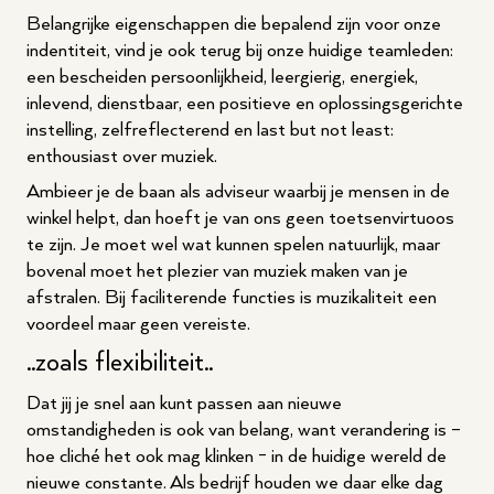
Belangrijke eigenschappen die bepalend zijn voor onze
indentiteit, vind je ook terug bij onze huidige teamleden:
een bescheiden persoonlijkheid, leergierig, energiek,
inlevend, dienstbaar, een positieve en oplossingsgerichte
instelling, zelfreflecterend en last but not least:
enthousiast over muziek.
Ambieer je de baan als adviseur waarbij je mensen in de
winkel helpt, dan hoeft je van ons geen toetsenvirtuoos
te zijn. Je moet wel wat kunnen spelen natuurlijk, maar
bovenal moet het plezier van muziek maken van je
afstralen. Bij faciliterende functies is muzikaliteit een
voordeel maar geen vereiste.
..zoals flexibiliteit..
Dat jij je snel aan kunt passen aan nieuwe
omstandigheden is ook van belang, want verandering is –
hoe cliché het ook mag klinken - in de huidige wereld de
nieuwe constante. Als bedrijf houden we daar elke dag