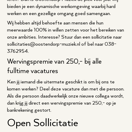
bieden je een dynamische werkomgeving waarbij hard
werken en een gezellige omgang goed samengaan.
Wij hebben altijd behoefte aan mensen die hun
meerwaarde 100% in willen zetten voor het bereiken van
onze ambities. Interesse? Stuur dan een sollicitatie naar
sollicitaties@oostendorp-muziek.nl of bel naar 038-
3762954.
Wervingspremie van 250,- bij alle
fulltime vacatures
Ken jij iemand die uitermate geschikt is om bij ons te
komen werken? Deel deze vacature dan met die persoon.
Als die persoon daadwerkelijk onze nieuwe collega wordt,
dan krijg jij direct een wervingspremie van 250,- op je
bankrekening gestort.
Open Sollicitatie