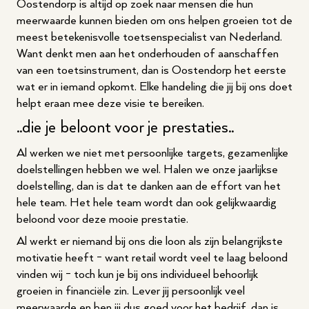
Oostendorp is altijd op zoek naar mensen die hun
meerwaarde kunnen bieden om ons helpen groeien tot de
meest betekenisvolle toetsenspecialist van Nederland.
Want denkt men aan het onderhouden of aanschaffen
van een toetsinstrument, dan is Oostendorp het eerste
wat er in iemand opkomt. Elke handeling die jij bij ons doet
helpt eraan mee deze visie te bereiken.
..die je beloont voor je prestaties..
Al werken we niet met persoonlijke targets, gezamenlijke
doelstellingen hebben we wel. Halen we onze jaarlijkse
doelstelling, dan is dat te danken aan de effort van het
hele team. Het hele team wordt dan ook gelijkwaardig
beloond voor deze mooie prestatie.
Al werkt er niemand bij ons die loon als zijn belangrijkste
motivatie heeft - want retail wordt veel te laag beloond
vinden wij - toch kun je bij ons individueel behoorlijk
groeien in financiële zin. Lever jij persoonlijk veel
meerwaarde en ben jij dus goed voor het bedrijf, dan is