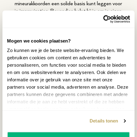
mineurakkoorden een solide basis kunt leggen voor
je improvisaties. Bovendien helpt hij je om je eigen
stijl en geluid te ontwikkelen, zodat je spel écht
uniek wordt.
Mogen we cookies plaatsen?
Zo kunnen we je de beste website-ervaring bieden. We
Schrijf je in!
gebruiken cookies om content en advertenties te
personaliseren, om functies voor social media te bieden
Ben je klaar om de vrijheid van improvisatie te
en om ons websiteverkeer te analyseren. Ook delen we
ervaren? Geef je dan nu op voor de
informatie over je gebruik van onze site met onze
improvisatiecursus van Menno Beijer bij
partners voor social media, adverteren en analyse. Deze
Oostendorp Muziek. Binnen een paar klikken
partners kunnen deze gegevens combineren met andere
ontvang je de cursus in je mail en kun je direct aan
informatie die je aan ze hebt verstrekt of die ze hebben
de slag. Laat je inspireren, speel vanuit je hart en
verzameld op basis van jouw gebruik van hun services.
ontdek hoe mooi het is om je eigen muziek te
maken.
Details tonen
Start vandaag en geniet van een nieuwe dimensie
in je pianospel. De improvisatiecursus is er voor