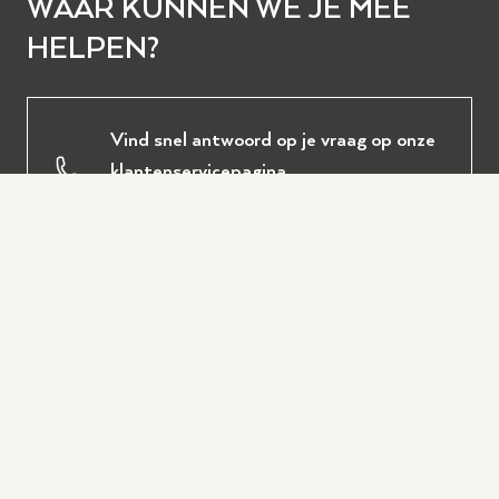
WAAR KUNNEN WE JE MEE
HELPEN?
Vind snel antwoord op je vraag op onze
klantenservicepagina
Klantenservice
Ervaar zelf onze instrumenten in
Wezep of Hilversum
Bezoek een winkel
Plan eenvoudig een persoonlijk