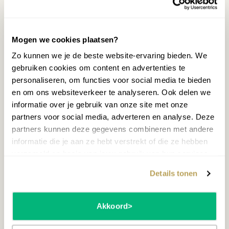
P-45.
Conclusie: Casio Privia
Mogen we cookies plaatsen?
PX-S1000 vs Yamaha
Zo kunnen we je de beste website-ervaring bieden. We
P-45
gebruiken cookies om content en advertenties te
personaliseren, om functies voor social media te bieden
en om ons websiteverkeer te analyseren. Ook delen we
Het is duidelijk dat de
Casio PX-S1000
op
informatie over je gebruik van onze site met onze
basis van specificaties beter naar voren komt.
partners voor social media, adverteren en analyse. Deze
Maar of dit het prijsverschil waard is? Dat is lastig
partners kunnen deze gegevens combineren met andere
te zeggen. Beide instrumenten zijn geschikt om
informatie die je aan ze hebt verstrekt of die ze hebben
op te leren pianospelen, maar de meer beperkte
verzameld op basis van jouw gebruik van hun services.
mogelijkheden van de
Yamaha P-45
kunnen
ervoor zorgen dat u eerder op het instrument
Details tonen
bent uitgekeken. Een goed alternatief hiervoor is
de
Yamaha P-125
, dit instrument kost ongeveer
net zoveel als de PX-S1000. Bent u benieuwd
Akkoord
hoe de piano’s in het echt klinken? Kom langs in