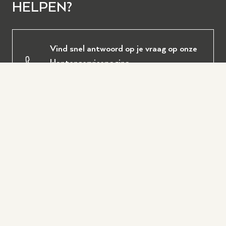
HELPEN?
Vind snel antwoord op je vraag op onze
klantenservicepagina
Klantenservice
Ervaar zelf onze instrumenten in
Wezep of Hilversum
Bezoek een winkel
Plan eenvoudig een persoonlijk
adviesgesprek via onze afspraakpagina