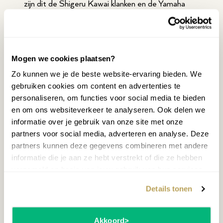
zijn dit de Shigeru Kawai klanken en de Yamaha
beschikt over de CFX en Bösendorfer Imperial.
Het instrument van Kawai beschikt wel over meer
effecten om de geluiden aan te passen. Het
vermogen van de speakers is van de Kawai iets
Mogen we cookies plaatsen?
beter, 2x20 Watt tegenover 2x15 Watt van de
Zo kunnen we je de beste website-ervaring bieden. We
P-515.
gebruiken cookies om content en advertenties te
Conclusie: Kawai ES-
personaliseren, om functies voor social media te bieden
en om ons websiteverkeer te analyseren. Ook delen we
920 vs Yamaha P-515
informatie over je gebruik van onze site met onze
partners voor social media, adverteren en analyse. Deze
Dit waren in het kort de verschillen en
partners kunnen deze gegevens combineren met andere
overeenkomsten tussen de twee instrumenten.
informatie die je aan ze hebt verstrekt of die ze hebben
Maar welke van deze twee is de beste optie?
verzameld op basis van jouw gebruik van hun services.
Natuurlijk hangt dat af van wat uw wensen zijn,
Details tonen
maar het instrument van Yamaha lijkt op het
gebied van specificaties de betere. Zeker
wanneer u veel wilt wisselen in welke klank u
Akkoord