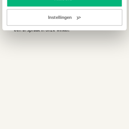
gebruikt, is de
Yamaha P-515
de betere keuze.
Maar ook de
Kawai ES920
is zeker het proberen
waard. Bent u benieuwd welk instrument u het
Instellingen
beste vind klinken? Maak via onderstaande button
een afspraak in onze winkel!