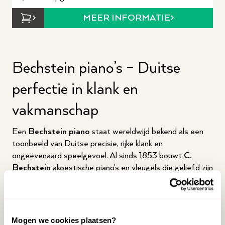
MEER INFORMATIE
Bechstein piano’s – Duitse
perfectie in klank en
vakmanschap
Een
Bechstein piano
staat wereldwijd bekend als een
toonbeeld van Duitse precisie, rijke klank en
ongeëvenaard speelgevoel. Al sinds 1853 bouwt
C.
Bechstein
akoestische piano’s en vleugels die geliefd zijn
bij concertpianisten, conservatoria én veeleisende
thuismuzikanten. In deze collectie vind je zorgvuldig
geselecteerde Bechstein piano’s die uitblinken in
expressie, dynamiek en duurzaamheid.
Mogen we cookies plaatsen?