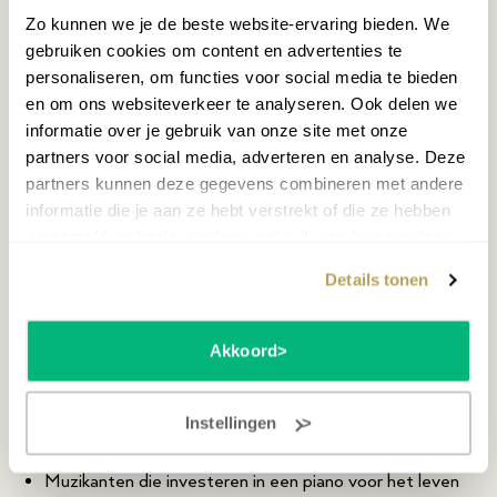
Of je nu kiest voor een elegante buffetpiano of een
Zo kunnen we je de beste website-ervaring bieden. We
indrukwekkende vleugel: elke Bechstein piano wordt met
gebruiken cookies om content en advertenties te
de hand gebouwd in Europa, met hoogwaardige
personaliseren, om functies voor social media te bieden
materialen en oog voor detail. Het resultaat is een
en om ons websiteverkeer te analyseren. Ook delen we
warme, zingende klank met veel diepte en nuance,
informatie over je gebruik van onze site met onze
gecombineerd met een uiterst verfijnde aanslag.
partners voor social media, adverteren en analyse. Deze
Hierdoor reageert de piano moeiteloos op elke nuance in
partners kunnen deze gegevens combineren met andere
je spel – van fluisterzacht tot krachtig en vol.
informatie die je aan ze hebt verstrekt of die ze hebben
verzameld op basis van jouw gebruik van hun services.
Voor wie is een Bechstein piano
Details tonen
geschikt?
Bechstein piano’s zijn ideaal voor:
Akkoord
Gevorderde pianisten en professionals
Conservatoria en muziekscholen
Instellingen
Liefhebbers die het hoogste niveau van klank en
bouwkwaliteit zoeken
Muzikanten die investeren in een piano voor het leven