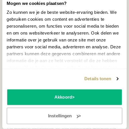
Mogen we cookies plaatsen?
Zo kunnen we je de beste website-ervaring bieden. We
Neem contact op
gebruiken cookies om content en advertenties te
personaliseren, om functies voor social media te bieden
ROLAND KIYOLA KF-25 SMOKED OAK DIGITALE
en om ons websiteverkeer te analyseren. Ook delen we
PIANO
informatie over je gebruik van onze site met onze
5.290,00
partners voor social media, adverteren en analyse. Deze
partners kunnen deze gegevens combineren met andere
informatie die je aan ze hebt verstrekt of die ze hebben
verzameld op basis van jouw gebruik van hun services.
MEER INFORMATIE
Details tonen
Akkoord
De nieuwe collectie van
Kiyola
laat zien dat een digitale
piano méér kan zijn dan een instrument alleen. Met de
KF20-serie
en de
KF-25
combineert Kiyola verfijnd
Instellingen
Japans design met een warme, expressieve pianoklank.
Elk model is ontworpen als een volwaardig meubelstuk,