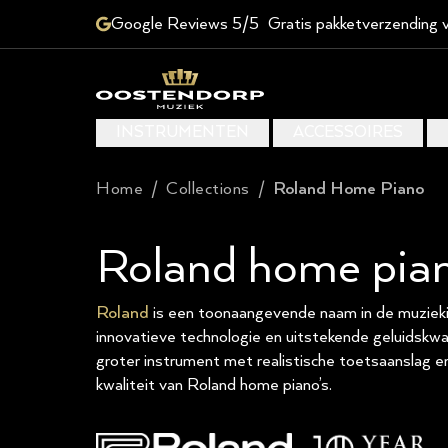
Google Reviews 5/5
Gratis pakketverzending 
INSTRUMENTEN
ACCESSOIRES
Home
/
Collections
/
Roland Home Piano
Roland home pia
Roland
is een toonaangevende naam in de muziekin
innovatieve technologie en uitstekende geluidskwal
groter instrument met realistische toetsaanslag en r
kwaliteit van Roland home piano’s.