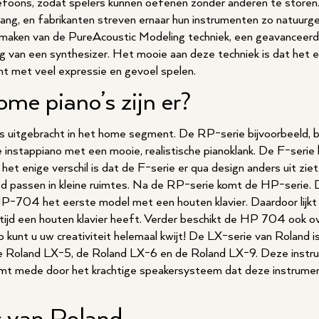
efoons, zodat spelers kunnen oefenen zonder anderen te storen. B
elang, en fabrikanten streven ernaar hun instrumenten zo natuurget
 maken van de PureAcoustic Modeling techniek, een geavanceerde
 van een synthesizer. Het mooie aan deze techniek is dat het e
nt met veel expressie en gevoel spelen.
me piano’s zijn er?
es uitgebracht in het home segment. De RP-serie bijvoorbeeld, b
instappiano met een mooie, realistische pianoklank. De F-serie
het enige verschil is dat de F-serie er qua design anders uit ziet
d passen in kleine ruimtes. Na de RP-serie komt de HP-serie. D
P-704 het eerste model met een houten klavier. Daardoor lijkt 
ltijd een houten klavier heeft. Verder beschikt de HP 704 ook ove
o kunt u uw creativiteit helemaal kwijt! De LX-serie van Roland
 de Roland LX-5, de Roland LX-6 en de Roland LX-9. Deze inst
t komt mede door het krachtige speakersysteem dat deze instrum
s van Roland