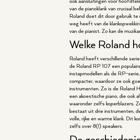
ook aansluitingen voor hoofdtel
van de pianoklank van cruciaal b
Roland doet dit door gebruik te
weg heeft van de klankopwekking
van de pianist. Zo kan de muzika
Welke Roland ho
Roland heeft verschillende seri
de Roland RP 107 een populaire 
instapmodellen als de RP-serie, 
compacter, waardoor ze ook goe
instrumenten. Zo is de Roland H
een akoestische piano, die ook a
waaronder zelfs koperblazers. Z
bestaat uit drie instrumenten,
volle, rijke en warme klank. Di
zelfs over 8(!) speakers.
De geschiedeni