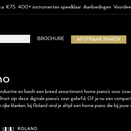
v.a. €75
400+ instrumenten speelklaar
Aanbiedingen
Voordee
DIENSTEN
BROCHURE
AFSPRAAK MAKEN
no
dustrie en biedt een breed assortiment home piano’s voor zowel
iteit zijn deze digitale piano’s zeer geliefd. Of je nu een comp
ijke klanken, bij Roland vind je altijd een home piano die bij jouw 