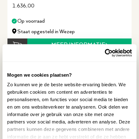
1.636,00
Op voorraad
Staat opgesteld in Wezep
MEER INFORMATIE
TWEEDEHANDS
Mogen we cookies plaatsen?
Zo kunnen we je de beste website-ervaring bieden. We
gebruiken cookies om content en advertenties te
KORG KRONOS 3 73 SYNTHESIZER
personaliseren, om functies voor social media te bieden
2.895,00
en om ons websiteverkeer te analyseren. Ook delen we
informatie over je gebruik van onze site met onze
Op voorraad
partners voor social media, adverteren en analyse. Deze
partners kunnen deze gegevens combineren met andere
Staat opgesteld in Wezep
informatie die je aan ze hebt verstrekt of die ze hebben