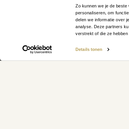
Zo kunnen we je de beste 
personaliseren, om functi
delen we informatie over j
analyse. Deze partners ku
verstrekt of die ze hebbe
Details tonen
WAAR KUNNEN WE JE MEE
Vind snel antwoord op je vraag op 
klantenservicepagina
Klantenservice