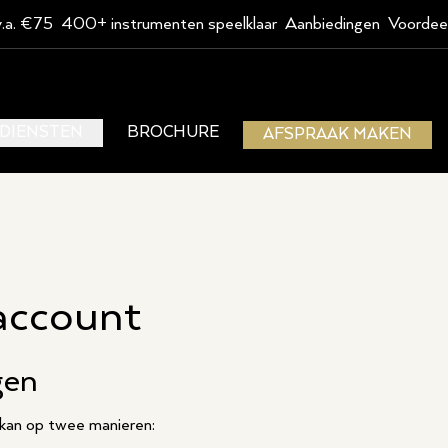
v.a. €75
400+ instrumenten speelklaar
Aanbiedingen
Voordee
DIENSTEN
BROCHURE
AFSPRAAK MAKEN
 account
gen
 kan op twee manieren: