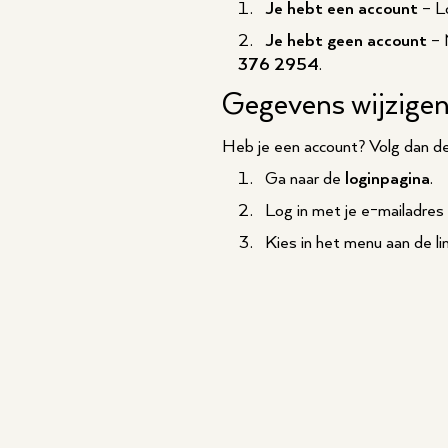
Je hebt een account
– Lo
Je hebt geen account
– 
376 2954
.
Gegevens wijzigen
Heb je een account? Volg dan d
Ga naar de
loginpagina
.
Log in met je e-mailadre
Kies in het menu aan de l