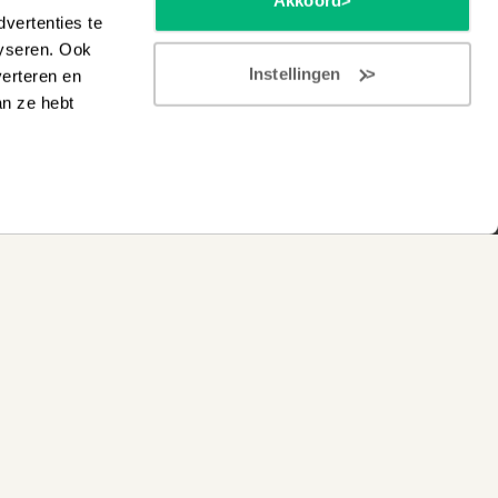
Akkoord
vertenties te
lyseren. Ook
Instellingen
verteren en
an ze hebt
e instrumenten in Wezep of Hilversum
l