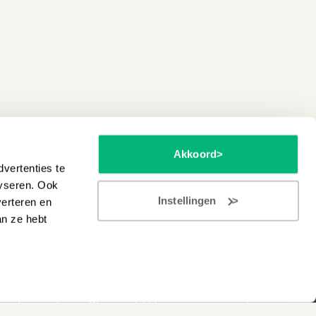
Akkoord
vertenties te
lyseren. Ook
Instellingen
verteren en
an ze hebt
e instrumenten in Wezep of Hilversum