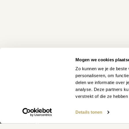
Mogen we cookies plaats
Zo kunnen we je de beste 
personaliseren, om functi
delen we informatie over j
analyse. Deze partners ku
WAAR KUNNEN WE JE MEE
verstrekt of die ze hebbe
Details tonen
Vind snel antwoord op je vraag op 
klantenservicepagina