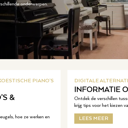
schillende onderwerpen.
KOESTISCHE PIANO’S
DIGITALE ALTERNAT
INFORMATIE O
’S &
Ontdek de verschillen tusse
krijg tips voor het kiezen v
leugels, hoe ze werken en
LEES MEER