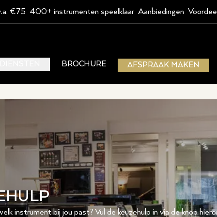
v.a. €75
400+ instrumenten speelklaar
Aanbiedingen
Voordee
DIENSTEN
BROCHURE
AFSPRAAK MAKEN
EHULP
elk instrument bij jou past? Vul de keuzehulp in via de knop hier