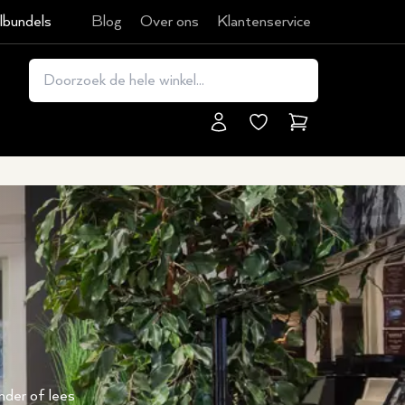
lbundels
Blog
Over ons
Klantenservice
Winkelmand
onder of lees