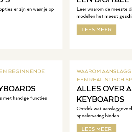
O’S
EEN DIGITALE
pties er zijn en waar je op
Leer waarom de meeste dig
modellen het meest geschik
LEES MEER
EEN BEGINNENDE
WAAROM AANSLAGGE
EEN REALISTISCH 
EYBOARDS
ALLES OVER 
s met handige functies
KEYBOARDS
Ontdek wat aanslaggevoeli
speelervaring bieden.
LEES MEER