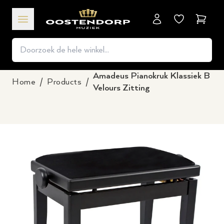
Winkel
Amadeus Pianokruk Klassiek B
Home
/
Products
/
Velours Zitting