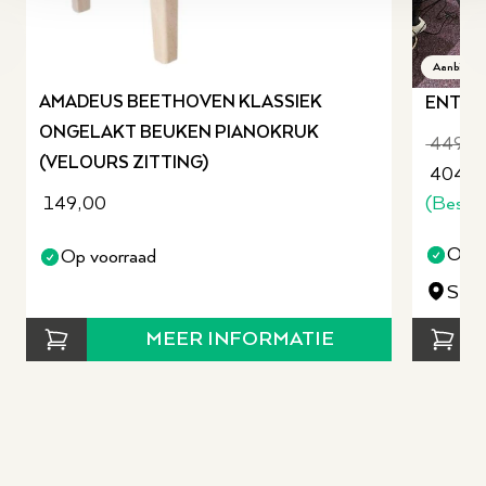
revious slide
Aanbiedin
AMADEUS BEETHOVEN KLASSIEK
ENTRAD
ONGELAKT BEUKEN PIANOKRUK
449,0
(VELOURS ZITTING)
404,0
(Bespa
149,00
Op v
Op voorraad
Staa
MEER INFORMATIE