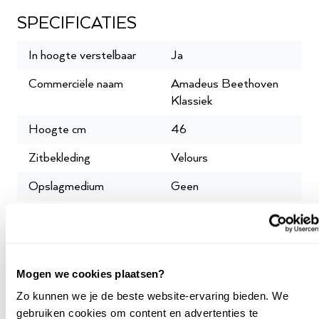
SPECIFICATIES
In hoogte verstelbaar
Ja
Commerciële naam
Amadeus Beethoven
Klassiek
Hoogte cm
46
Zitbekleding
Velours
Opslagmedium
Geen
Geschikt voor
Gemiddeld
Oostendorp garantie
3 jaar
maanden
Mogen we cookies plaatsen?
Gewicht
10
Zo kunnen we je de beste website-ervaring bieden. We
gebruiken cookies om content en advertenties te
Breedte cm
33