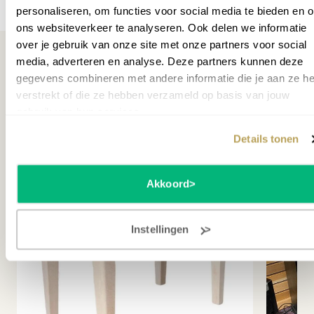
Meer specificaties
personaliseren, om functies voor social media te bieden en 
Garantie leverancier
3 jaar
ons websiteverkeer te analyseren. Ook delen we informatie
over je gebruik van onze site met onze partners voor social
SKU
P000002
media, adverteren en analyse. Deze partners kunnen deze
gegevens combineren met andere informatie die je aan ze he
verstrekt of die ze hebben verzameld op basis van jouw
Misschien ook interessant
gebruik van hun services.
Details tonen
AAN
Akkoord
Instellingen