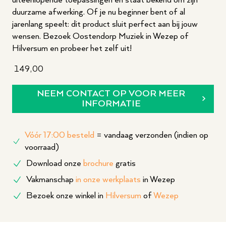
uiteenlopende toepassingen en staat bekend om zijn
duurzame afwerking. Of je nu beginner bent of al
jarenlang speelt: dit product sluit perfect aan bij jouw
wensen. Bezoek Oostendorp Muziek in Wezep of
Hilversum en probeer het zelf uit!
149,00
NEEM CONTACT OP VOOR MEER
INFORMATIE
Vóór 17:00 besteld
= vandaag verzonden (indien op
voorraad)
Download onze
brochure
gratis
Vakmanschap
in onze werkplaats
in Wezep
Bezoek onze winkel in
Hilversum
of
Wezep