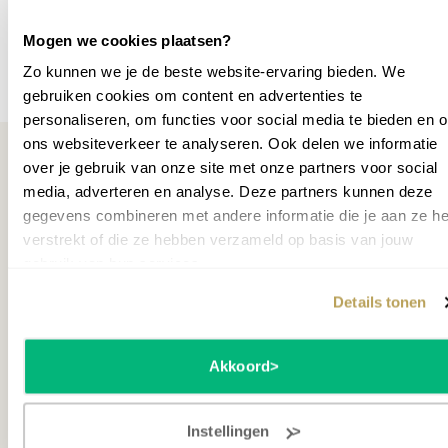
SKU
P001033
Mogen we cookies plaatsen?
Zo kunnen we je de beste website-ervaring bieden. We
Meer specificaties
gebruiken cookies om content en advertenties te
personaliseren, om functies voor social media te bieden en 
ons websiteverkeer te analyseren. Ook delen we informatie
over je gebruik van onze site met onze partners voor social
media, adverteren en analyse. Deze partners kunnen deze
gegevens combineren met andere informatie die je aan ze he
Misschien ook interessant
verstrekt of die ze hebben verzameld op basis van jouw
gebruik van hun services.
DEMO MODEL
DEM
Details tonen
Akkoord
Instellingen