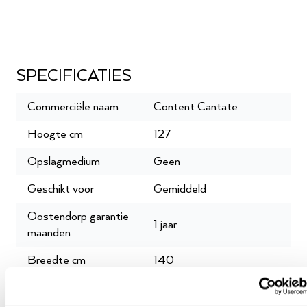
SPECIFICATIES
Commerciële naam
Content Cantate
Hoogte cm
127
Opslagmedium
Geen
Geschikt voor
Gemiddeld
Oostendorp garantie
1 jaar
maanden
Breedte cm
140
Garantie leverancier
2 jaar + 1 jaar verlenging
Oostendorp