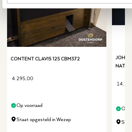
revious slide
JOHAN
CONTENT CLAVIS 125 CBM372
NATUU
4.295,00
14.20
Op voorraad
Op v
Staat opgesteld in Wezep
Staa