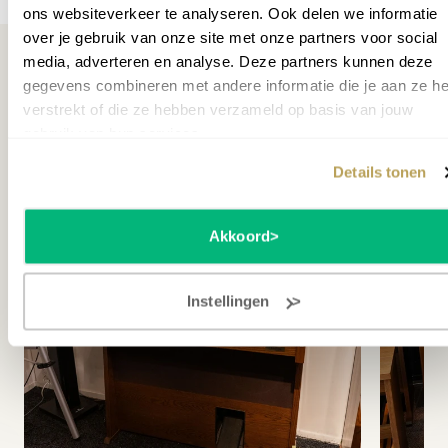
ons websiteverkeer te analyseren. Ook delen we informatie
over je gebruik van onze site met onze partners voor social
media, adverteren en analyse. Deze partners kunnen deze
gegevens combineren met andere informatie die je aan ze he
verstrekt of die ze hebben verzameld op basis van jouw
Misschien ook interessant
gebruik van hun services.
Details tonen
TWEEDEHANDS
TWE
Akkoord
Instellingen