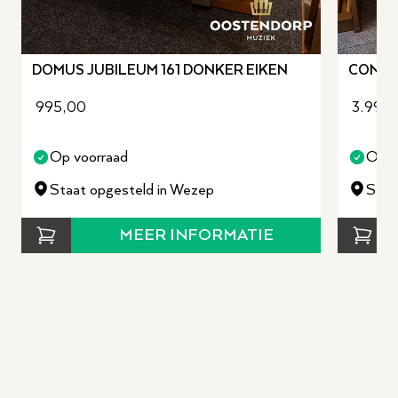
revious slide
DOMUS JUBILEUM 161 DONKER EIKEN
CONTE
995,00
3.995
Op voorraad
Op v
Staat opgesteld in Wezep
Staa
MEER INFORMATIE