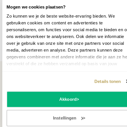
Gewicht
250
Mogen we cookies plaatsen?
Breedte cm
152
Zo kunnen we je de beste website-ervaring bieden. We
gebruiken cookies om content en advertenties te
Garantie leverancier
10 jaar
personaliseren, om functies voor social media te bieden en 
SKU
P040519
ons websiteverkeer te analyseren. Ook delen we informatie
over je gebruik van onze site met onze partners voor social
Meer specificaties
media, adverteren en analyse. Deze partners kunnen deze
gegevens combineren met andere informatie die je aan ze he
verstrekt of die ze hebben verzameld op basis van jouw
gebruik van hun services.
Details tonen
Misschien ook interessant
Akkoord
Instellingen