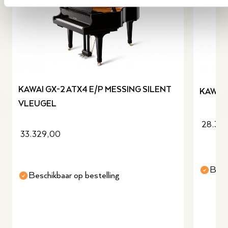
KAWAI GX-2 ATX4 E/P MESSING SILENT
KAWAI 
VLEUGEL
revious slide
28.39
33.329,00
Besc
Beschikbaar op bestelling