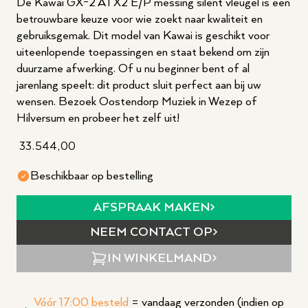
De Kawai GX-2 ATX2 E/P messing silent vleugel is een
betrouwbare keuze voor wie zoekt naar kwaliteit en
gebruiksgemak. Dit model van Kawai is geschikt voor
uiteenlopende toepassingen en staat bekend om zijn
duurzame afwerking. Of u nu beginner bent of al
jarenlang speelt: dit product sluit perfect aan bij uw
wensen. Bezoek Oostendorp Muziek in Wezep of
Hilversum en probeer het zelf uit!
33.544,00
Beschikbaar op bestelling
AFSPRAAK MAKEN
NEEM CONTACT OP
IN WINKELMAND
Vóór 17:00 besteld
= vandaag verzonden (indien op