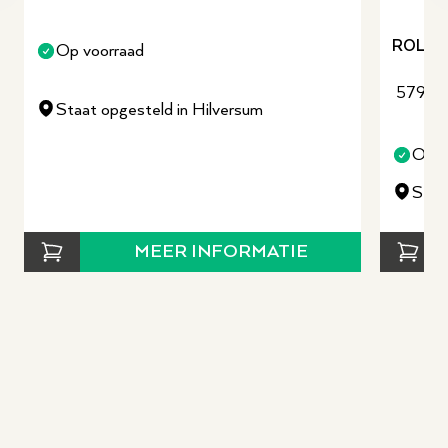
ROLAN
Op voorraad
579,0
Staat opgesteld in Hilversum
Op v
Staa
MEER INFORMATIE