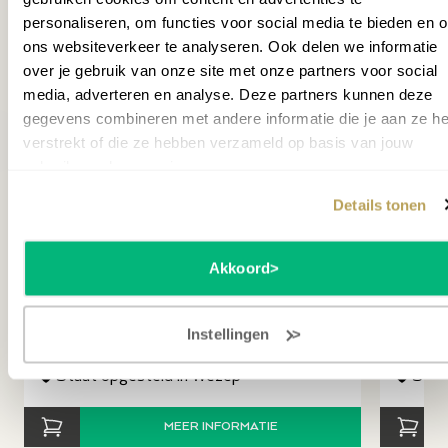
instrument je de mogelijkheid om talloze klankcombinaties
personaliseren, om functies voor social media te bieden en 
op te slaan. Dit betekent dat je altijd snel toegang hebt
ons websiteverkeer te analyseren. Ook delen we informatie
tot je favoriete instellingen, zonder telkens opnieuw te
over je gebruik van onze site met onze partners voor social
hoeven zoeken. Of je nu een specifieke instelling wilt
media, adverteren en analyse. Deze partners kunnen deze
bewaren voor repetities of concerten, je kunt je
gegevens combineren met andere informatie die je aan ze he
persoonlijke voorkeuren opslaan en oproepen wanneer je
verstrekt of die ze hebben verzameld op basis van jouw
maar wilt.
revious slide
gebruik van hun services.
AMADEUS HPN-30 HOOFDTELEFOON
AMADE
Details tonen
99,00
149,9
79,00
109,9
Akkoord
(
Bundelkorting
€
20
)
(
Bundel
Instellingen
Op voorraad
Op v
Staat opgesteld in Wezep
Staa
MEER INFORMATIE