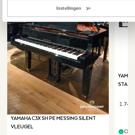
Instellingen
revious slide
YAMAHA
STAGE
1.745
YAMAHA C3X SH PE MESSING SILENT
VLEUGEL
Op v