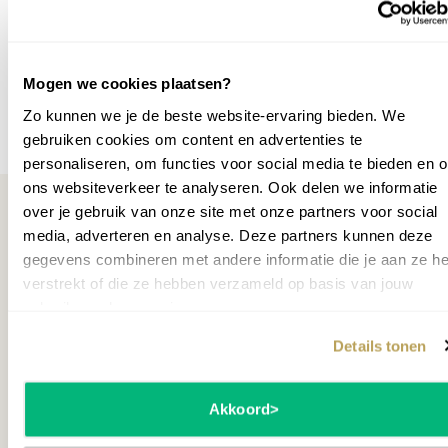
Opslagmedium
Geen
Geschikt voor
Gemiddeld
Mogen we cookies plaatsen?
Gewicht
250
Zo kunnen we je de beste website-ervaring bieden. We
Meer specificaties
gebruiken cookies om content en advertenties te
Breedte cm
148
personaliseren, om functies voor social media te bieden en 
Status
second
ons websiteverkeer te analyseren. Ook delen we informatie
over je gebruik van onze site met onze partners voor social
Garantie leverancier
5 jaar
media, adverteren en analyse. Deze partners kunnen deze
gegevens combineren met andere informatie die je aan ze he
SKU
P060792-
Misschien ook interessant
verstrekt of die ze hebben verzameld op basis van jouw
1953215
gebruik van hun services.
TWEEDEHANDS
DEM
Details tonen
Akkoord