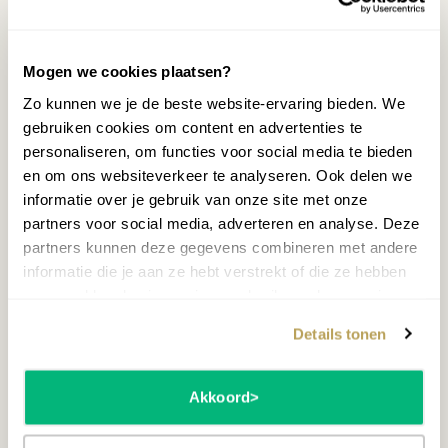
hoogwaardige klank en speelervaring met een
modern, compact design. Ideaal voor wie een
stijlvolle piano zoekt die weinig ruimte inneemt.
Mogen we cookies plaatsen?
Dankzij de strakke lijnen en slimme indeling passen
Zo kunnen we je de beste website-ervaring bieden. We
deze modellen perfect in kleinere woonruimtes,
gebruiken cookies om content en advertenties te
zonder in te leveren op klankkwaliteit of
personaliseren, om functies voor social media te bieden
expressiviteit. Een slimme keuze voor herintreders
en om ons websiteverkeer te analyseren. Ook delen we
of wie in beperkte ruimte groots wil spelen.
informatie over je gebruik van onze site met onze
partners voor social media, adverteren en analyse. Deze
partners kunnen deze gegevens combineren met andere
informatie die je aan ze hebt verstrekt of die ze hebben
verzameld op basis van jouw gebruik van hun services.
Details tonen
Akkoord