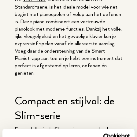
Standard-serie, is het ideale model voor wie net
begint met pianospelen of volop aan het oefenen
is. Deze piano combineert een vertrouwde
pianolook met moderne functies. Dankzij het volle,
rijke vleugelgeluid en het gevoelige klavier kun je
expressief spelen vanaf de allereerste aanslag.
Voeg daar de ondersteuning van de Smart
Pianist-app aan toe en je hebt een instrument dat
perfect is afgestemd op leren, oefenen én
genieten.
Compact en stijlvol: de
Slim-serie
De modellen in de Slim-serie – waaronder de
YDP-S55
en
YDP-S35
– combineren dezelfde