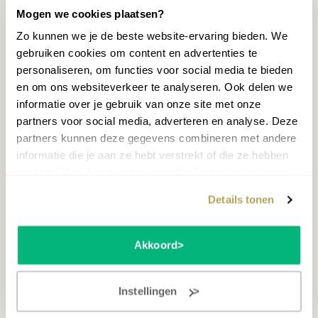
Gebruik een
piano-ontvochtiger
of
Mogen we cookies plaatsen?
klimaatsysteem
bij te veel vocht
Zo kunnen we je de beste website-ervaring bieden. We
gebruiken cookies om content en advertenties te
BESTEL ONLINE
personaliseren, om functies voor social media te bieden
en om ons websiteverkeer te analyseren. Ook delen we
informatie over je gebruik van onze site met onze
4. Laat je piano
partners voor social media, adverteren en analyse. Deze
partners kunnen deze gegevens combineren met andere
regelmatig stemmen en
informatie die je aan ze hebt verstrekt of die ze hebben
verzameld op basis van jouw gebruik van hun services.
controleren
Details tonen
Hoewel het stemmen van een piano een vak apart
is, hoort het wel degelijk bij het onderhoud.
Akkoord
Waarom stemmen
Instellingen
belangrijk is: