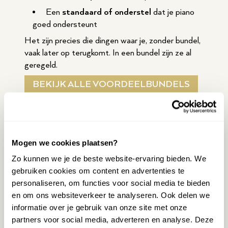
Een
standaard of onderstel
dat je piano
goed ondersteunt
Het zijn precies die dingen waar je, zonder bundel,
vaak later op terugkomt. In een bundel zijn ze al
geregeld.
BEKIJK ALLE VOORDEELBUNDELS
Voor wie is een
Mogen we cookies plaatsen?
voordeelbundel bedoeld?
Zo kunnen we je de beste website-ervaring bieden. We
gebruiken cookies om content en advertenties te
Het antwoord is simpel: voor iedereen die direct
personaliseren, om functies voor social media te bieden
compleet wil starten. Beginners hebben extra
en om ons websiteverkeer te analyseren. Ook delen we
baat bij gemak: geen keuzestress, geen misfits.
informatie over je gebruik van onze site met onze
Maar ook gevorderde spelers vinden het prettig
partners voor social media, adverteren en analyse. Deze