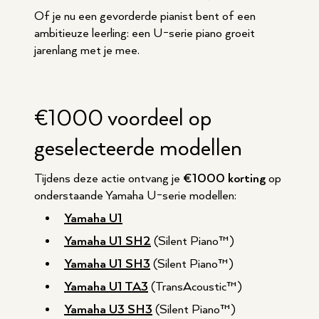
Of je nu een gevorderde pianist bent of een
ambitieuze leerling: een U-serie piano groeit
jarenlang met je mee.
€1000 voordeel op
geselecteerde modellen
Tijdens deze actie ontvang je
€1000 korting
op
onderstaande Yamaha U-serie modellen:
Yamaha U1
Yamaha U1 SH2
(Silent Piano™)
Yamaha U1 SH3
(Silent Piano™)
Yamaha U1 TA3
(TransAcoustic™)
Yamaha U3 SH3
(Silent Piano™)