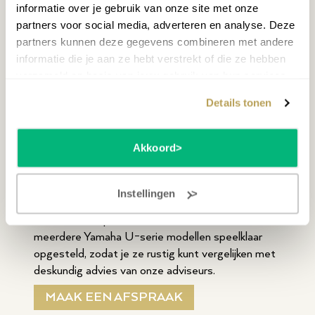
TransAcoustic™
: hoor digitale klanken via
informatie over je gebruik van onze site met onze
de zangbodem van de piano
partners voor social media, adverteren en analyse. Deze
partners kunnen deze gegevens combineren met andere
Zo combineer je het gevoel van een echte
informatie die je aan ze hebt verstrekt of die ze hebben
akoestische piano met moderne technologie.
verzameld op basis van jouw gebruik van hun services.
Details tonen
Kom proefspelen in de
Akkoord
winkel
Een akoestische piano kies je niet vanaf een
Instellingen
scherm. De klank, aanslag en beleving ervaar je pas
echt door te spelen. In onze winkels staan
meerdere Yamaha U-serie modellen speelklaar
opgesteld, zodat je ze rustig kunt vergelijken met
deskundig advies van onze adviseurs.
MAAK EEN AFSPRAAK