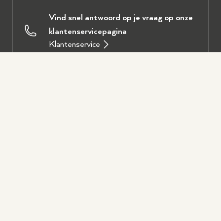
Vind snel antwoord op je vraag op onze
klantenservicepagina
Klantenservice
Ervaar zelf onze instrumenten in
Wezep of Hilversum
Bezoek een winkel
Plan eenvoudig een persoonlijk
adviesgesprek via onze afspraakpagina
Maak een afspraak