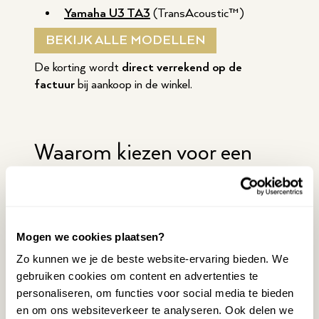
Yamaha U3 TA3
(TransAcoustic™)
BEKIJK ALLE MODELLEN
De korting wordt
direct verrekend op de
factuur
bij aankoop in de winkel.
Waarom kiezen voor een
Silent, TransAcoustic of
Disklavier?
Mogen we cookies plaatsen?
Naast de traditionele akoestische uitvoeringen
Zo kunnen we je de beste website-ervaring bieden. We
biedt de U-serie ook innovatieve varianten:
gebruiken cookies om content en advertenties te
Silent Piano™
: speel met hoofdtelefoon,
personaliseren, om functies voor social media te bieden
zonder anderen te storen
en om ons websiteverkeer te analyseren. Ook delen we