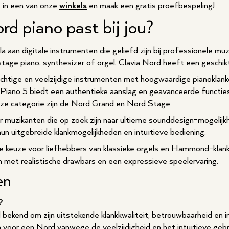
 in een van onze
winkels
en maak een gratis proefbespeling!
rd piano past bij jou?
a aan digitale instrumenten die geliefd zijn bij professionele mu
tage piano, synthesizer of orgel, Clavia Nord heeft een geschikt
chtige en veelzijdige instrumenten met hoogwaardige pianoklan
Piano 5 biedt een authentieke aanslag en geavanceerde functies
ze categorie zijn de Nord Grand en Nord Stage
r muzikanten die op zoek zijn naar ultieme sounddesign-mogeli
 uitgebreide klankmogelijkheden en intuïtieve bediening.
e keuze voor liefhebbers van klassieke orgels en Hammond-kla
n met realistische drawbars en een expressieve speelervaring.
en
?
 bekend om zijn uitstekende klankkwaliteit, betrouwbaarheid en i
 voor een Nord vanwege de veelzijdigheid en het intuïtieve gebr