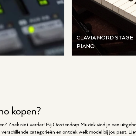
CLAVIA NORD STAGE
PIANO
ano kopen?
en? Zoek niet verder! Bij Oostendorp Muziek vind je een uitgebre
 verschillende categorieën en ontdek welk model bij jou past. Lie