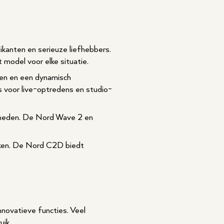
zikanten en serieuze liefhebbers.
 model voor elke situatie.
ken en een dynamisch
 voor live-optredens en studio-
jkheden. De Nord Wave 2 en
nken. De Nord C2D biedt
nnovatieve functies. Veel
uik.