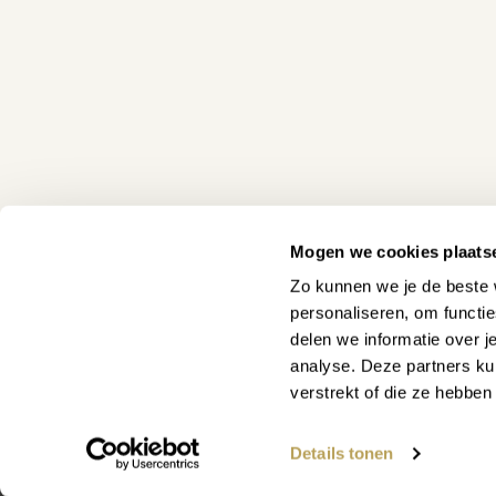
Mogen we cookies plaats
Zo kunnen we je de beste 
personaliseren, om functi
delen we informatie over j
analyse. Deze partners ku
WAAR KUNNEN WE JE MEE
verstrekt of die ze hebbe
Details tonen
Vind snel antwoord op je vraag op 