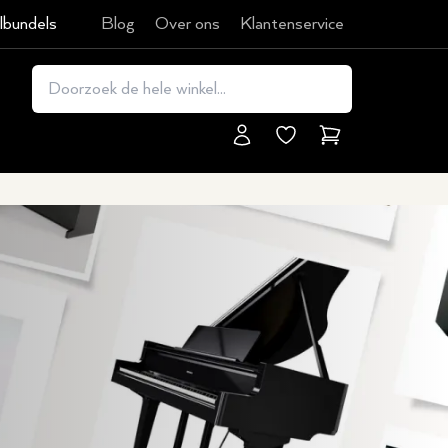
lbundels
Blog
Over ons
Klantenservice
Winkelmand