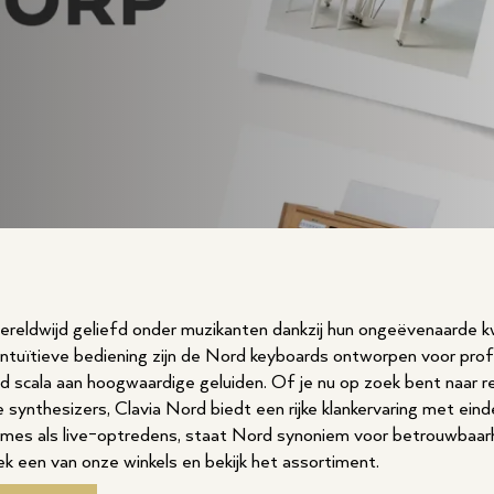
ereldwijd geliefd onder muzikanten dankzij hun ongeëvenaarde kwa
intuïtieve bediening zijn de Nord keyboards ontworpen voor pro
 scala aan hoogwaardige geluiden. Of je nu op zoek bent naar rea
e synthesizers, Clavia Nord biedt een rijke klankervaring met ein
es als live-optredens, staat Nord synoniem voor betrouwbaarhe
k een van onze winkels en bekijk het assortiment.