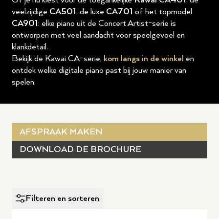
Of je nu kiest voor de toegankelijke
Kawai CA401
, de
veelzijdige
CA501
, de luxe
CA701
of het topmodel
CA901
: elke piano uit de Concert Artist-serie is
ontworpen met veel aandacht voor speelgevoel en
klankdetail.
Bekijk de Kawai CA-serie,
kom langs in de winkel
en
ontdek welke digitale piano past bij jouw manier van
spelen.
AFSPRAAK MAKEN
DOWNLOAD DE BROCHURE
Filteren en sorteren