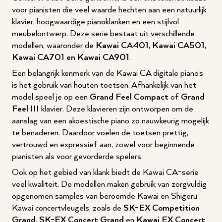
voor pianisten die veel waarde hechten aan een natuurlijk
klavier, hoogwaardige pianoklanken en een stijlvol
meubelontwerp. Deze serie bestaat uit verschillende
modellen, waaronder de
Kawai CA401, Kawai CA501,
Kawai CA701 en Kawai CA901
.
Een belangrijk kenmerk van de Kawai CA digitale piano’s
is het gebruik van houten toetsen. Afhankelijk van het
model speel je op een
Grand Feel Compact
of
Grand
Feel III
klavier. Deze klavieren zijn ontworpen om de
aanslag van een akoestische piano zo nauwkeurig mogelijk
te benaderen. Daardoor voelen de toetsen prettig,
vertrouwd en expressief aan, zowel voor beginnende
pianisten als voor gevorderde spelers.
Ook op het gebied van klank biedt de Kawai CA-serie
veel kwaliteit. De modellen maken gebruik van zorgvuldig
opgenomen samples van beroemde Kawai en Shigeru
Kawai concertvleugels, zoals de
SK-EX Competition
Grand
,
SK-EX Concert Grand
en
Kawai EX Concert