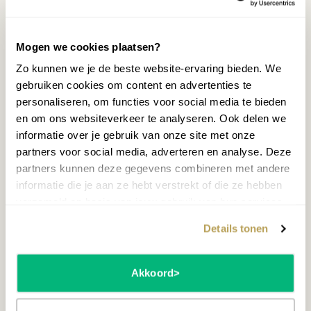
MEER INFORMATIE
Mogen we cookies plaatsen?
Zo kunnen we je de beste website-ervaring bieden. We
Wat is een synth?
gebruiken cookies om content en advertenties te
personaliseren, om functies voor social media te bieden
Een modulaire synthesizer is een elektronisch
en om ons websiteverkeer te analyseren. Ook delen we
muziekinstrument dat bestaat uit afzonderlijke modules
informatie over je gebruik van onze site met onze
die geluiden kunnen genereren, aanpassen en
partners voor social media, adverteren en analyse. Deze
manipuleren. Elke module heeft een specifieke functie,
partners kunnen deze gegevens combineren met andere
zoals het produceren van geluidsgolven, het aanpassen
informatie die je aan ze hebt verstrekt of die ze hebben
van toonhoogtes, het toevoegen van effecten zoals
verzameld op basis van jouw gebruik van hun services.
galm, vervorming, en meer. Deze modules kunnen met
Details tonen
patchkabels aan elkaar worden verbonden, waardoor u
verschillende geluids routes kunt creëren en complexe
geluiden kunt genereren. Het is in feite alsof u uw eigen
Akkoord
geluidssysteem bouwt, waarbij u volledige controle hebt
over elk aspect van het geproduceerde geluid.