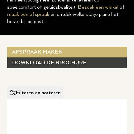
hem eenvoudig mee, zonder in te leveren op
speelcomfort of geluidskwaliteit.
Bezoek een winkel
of
maak een afspraak
en ontdek welke stage piano het
beste bij jou past.
AFSPRAAK MAKEN
DOWNLOAD DE BROCHURE
Filteren en sorteren