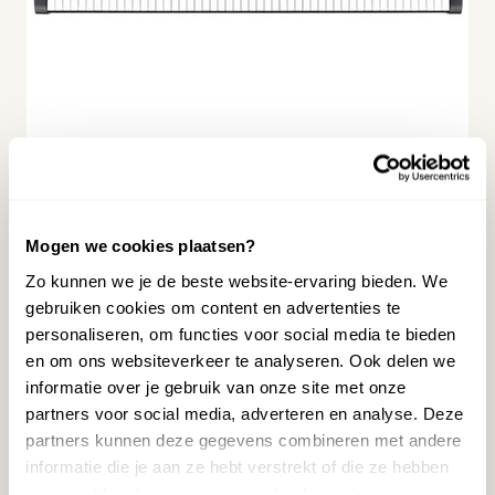
Aanbieding
KORG XE20SP DIGITALE PIANO
674,00
Mogen we cookies plaatsen?
606,00
Zo kunnen we je de beste website-ervaring bieden. We
(Bespaar
68,00
)
gebruiken cookies om content en advertenties te
personaliseren, om functies voor social media te bieden
Op voorraad
en om ons websiteverkeer te analyseren. Ook delen we
Staat opgesteld in Wezep
informatie over je gebruik van onze site met onze
partners voor social media, adverteren en analyse. Deze
MEER INFORMATIE
partners kunnen deze gegevens combineren met andere
informatie die je aan ze hebt verstrekt of die ze hebben
verzameld op basis van jouw gebruik van hun services.