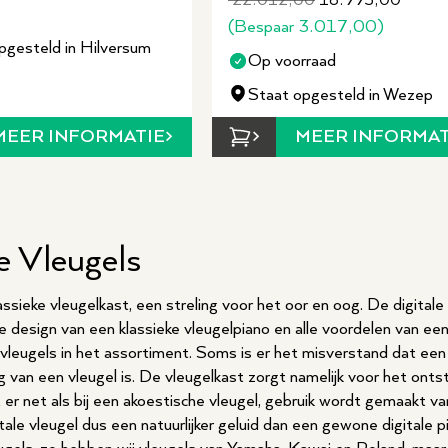
22.012,00
18.995,00
(Bespaar
3.017,00
)
pgesteld in Hilversum
Op voorraad
Staat opgesteld in Wezep
MEER INFORMATIE
MEER INFORMAT
e Vleugels
lassieke vleugelkast, een streling voor het oor en oog. De digital
 design van een klassieke vleugelpiano en alle voordelen van ee
vleugels in het assortiment. Soms is er het misverstand dat een
 van een vleugel is. De vleugelkast zorgt namelijk voor het ontst
 er net als bij een akoestische vleugel, gebruik wordt gemaakt 
ale vleugel dus een natuurlijker geluid dan een gewone digitale 