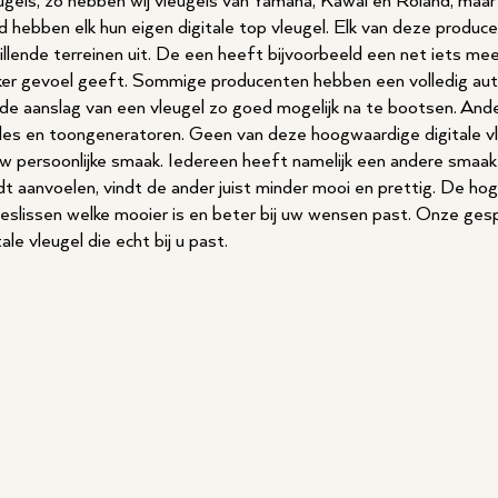
eugels, zo hebben wij vleugels van Yamaha, Kawai en Roland, maar
 hebben elk hun eigen digitale top vleugel. Elk van deze produce
hillende terreinen uit. De een heeft bijvoorbeeld een net iets mee
rlijker gevoel geeft. Sommige producenten hebben een volledig au
de aanslag van een vleugel zo goed mogelijk na te bootsen. And
es en toongeneratoren. Geen van deze hoogwaardige digitale vle
 persoonlijke smaak. Iedereen heeft namelijk een andere smaak 
dt aanvoelen, vindt de ander juist minder mooi en prettig. De hog
eslissen welke mooier is en beter bij uw wensen past. Onze gesp
ale vleugel die echt bij u past.