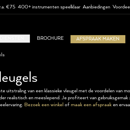
v.a. €75
400+ instrumenten speelklaar
Aanbiedingen
Voordee
DIENSTEN
BROCHURE
AFSPRAAK MAKEN
ls
leugels
te uitstraling van een klassieke vleugel met de voordelen van mo
der realistisch en meeslepend. Je profiteert van gebruiksgemak 
eelervaring.
Bezoek een winkel
of
maak een afspraak
en ervaar