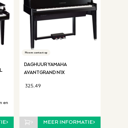
Neem contact op
DAGHUUR YAMAHA
L
AVANTGRAND N1X
325,49
m en
IE
MEER INFORMATIE