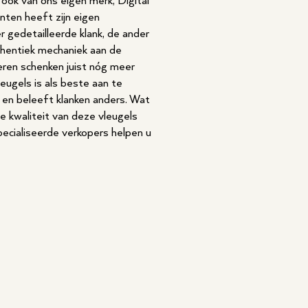
 ook van ons eigen merk, Digital
nten heeft zijn eigen
r gedetailleerde klank, de ander
thentiek mechaniek aan de
eren schenken juist nóg meer
ugels is als beste aan te
en beleeft klanken anders. Wat
e kwaliteit van deze vleugels
ecialiseerde verkopers helpen u