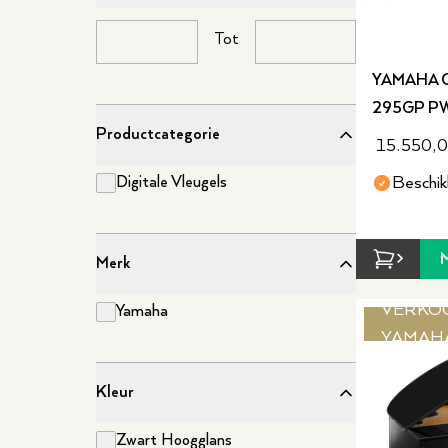
Tot
YAMAHA 
295GP PW
Productcategorie
15.550,
Digitale Vleugels
Beschik
Merk
VERKO
Yamaha
YAMAH
Kleur
Zwart Hoogglans