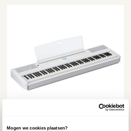
YAMAHA P-525 WH STAGEPIANO
Mogen we cookies plaatsen?