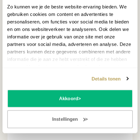
1.649,00
Zo kunnen we je de beste website-ervaring bieden. We
gebruiken cookies om content en advertenties te
Op voorraad
personaliseren, om functies voor social media te bieden
en om ons websiteverkeer te analyseren. Ook delen we
Staat opgesteld in Hilversum
informatie over je gebruik van onze site met onze
partners voor social media, adverteren en analyse. Deze
MEER INFORMATIE
partners kunnen deze gegevens combineren met andere
informatie die je aan ze hebt verstrekt of die ze hebben
verzameld op basis van jouw gebruik van hun services.
Details tonen
Akkoord
Instellingen