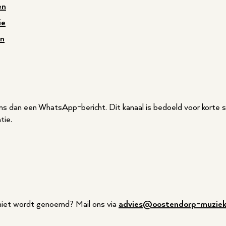
en
ie
en
ns dan een WhatsApp-bericht. Dit kanaal is bedoeld voor korte sn
tie.
 niet wordt genoemd? Mail ons via
advies@oostendorp-muziek.