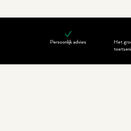
Persoonlijk advies
Het gro
toetsen