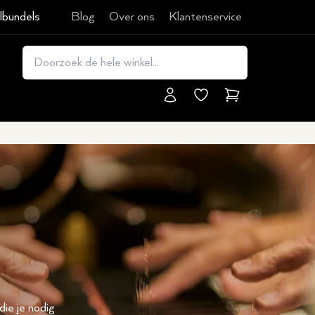
lbundels
Blog
Over ons
Klantenservice
Winkelmand
die je nodig