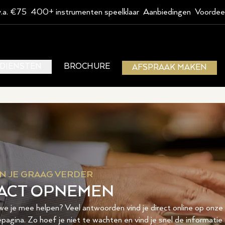
v.a. €75
400+ instrumenten speelklaar
Aanbiedingen
Voordee
DIENSTEN
BROCHURE
AFSPRAAK MAKEN
N JE GRAAG VERDER
ACT OPNEMEN
e je mee helpen? Veel antwoorden vind je direct online op onze
pagina. Zo hoef je niet te wachten en vind je snel de informatie 