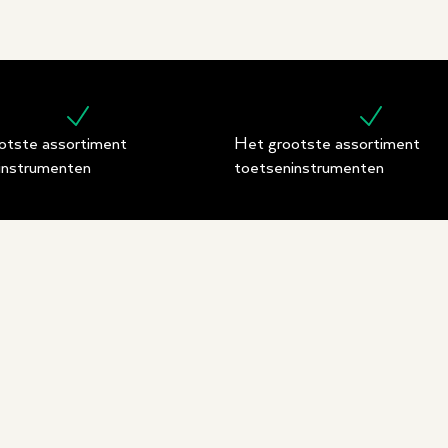
otste assortiment
Het grootste assortiment
instrumenten
toetseninstrumenten