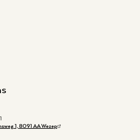
ns
1
nsweg 1, 8091 AA Wezep