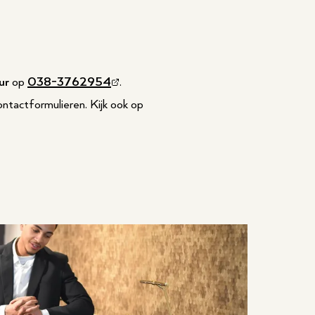
ur
op
038-3762954
.
ontactformulieren. Kijk ook op