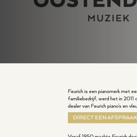
Feurich is een pianomerk met een
familiebedrijf, werd het in 201
dealer van Feurich piano’s en vle
DIRECT EEN AFSPRAA
Vanaf 1950 maakte Feurich deel