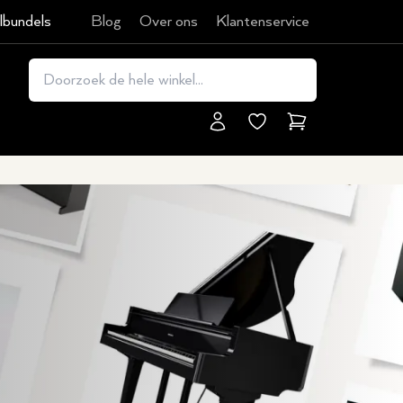
lbundels
Blog
Over ons
Klantenservice
Winkelmand