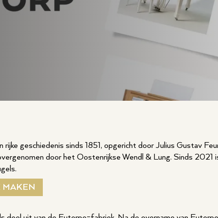
 rijke geschiedenis sinds 1851, opgericht door Julius Gustav Feur
1 overgenomen door het Oostenrijkse Wendl & Lung. Sinds 2021 
ugels.
K MAKEN
s deel uit van de Euterpe-fabriek. Na de overname van Euterp