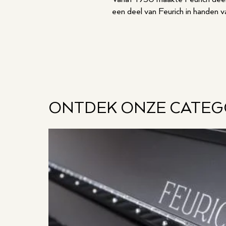
een deel van Feurich in handen 
ONTDEK ONZE CATEGO