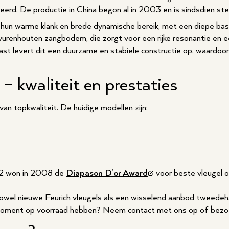
erd. De productie in China begon al in 2003 en is sindsdien ste
 hun warme klank en brede dynamische bereik, met een diepe bas
renhouten zangbodem, die zorgt voor een rijke resonantie en ee
t levert dit een duurzame en stabiele constructie op, waardoor
 – kwaliteit en prestaties
van topkwaliteit. De huidige modellen zijn:
 2 won in 2008 de
Diapason D’or Award
voor beste vleugel 
zowel nieuwe Feurich vleugels als een wisselend aanbod tweedeh
moment op voorraad hebben? Neem contact met ons op of bezoe