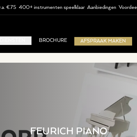
v.a. €75
400+ instrumenten speelklaar
Aanbiedingen
Voordee
DIENSTEN
BROCHURE
AFSPRAAK MAKEN
FEURICH PIANO