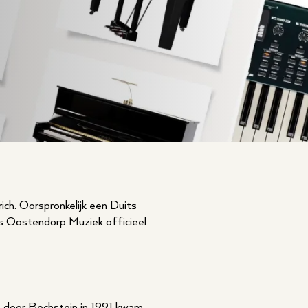
ich. Oorspronkelijk een Duits
is Oostendorp Muziek officieel
e door Bechstein in 1991 kwam