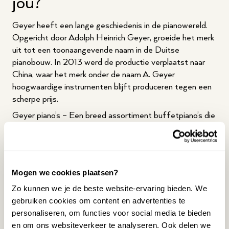
jou?
Geyer heeft een lange geschiedenis in de pianowereld.
Opgericht door Adolph Heinrich Geyer, groeide het merk
uit tot een toonaangevende naam in de Duitse
pianobouw. In 2013 werd de productie verplaatst naar
China, waar het merk onder de naam A. Geyer
hoogwaardige instrumenten blijft produceren tegen een
scherpe prijs.
Geyer piano’s – Een breed assortiment buffetpiano’s die
ontworpen zijn in Duitsland en geproduceerd in China. De
instrumenten combineren Duitse traditie met moderne
productietechnieken.
Geyer vleugels – Vijf verschillende vleugelmodellen,
Mogen we cookies plaatsen?
uitgerust met kwaliteitsonderdelen zoals Abel-hamers,
Zo kunnen we je de beste website-ervaring bieden. We
Japanse Suzuki-snaren en een massief sparrenhouten
gebruiken cookies om content en advertenties te
zangbodem.
personaliseren, om functies voor social media te bieden
Veelgestelde vragen
en om ons websiteverkeer te analyseren. Ook delen we