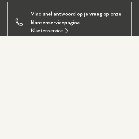
Vind snel antwoord op je vraag op onze
klantenservicepagina
Klantenservice
Ervaar zelf onze instrumenten in
Wezep of Hilversum
Bezoek een winkel
Plan eenvoudig een persoonlijk
adviesgesprek via onze afspraakpagina
Maak een afspraak