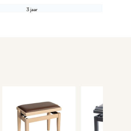
3 jaar
P043892