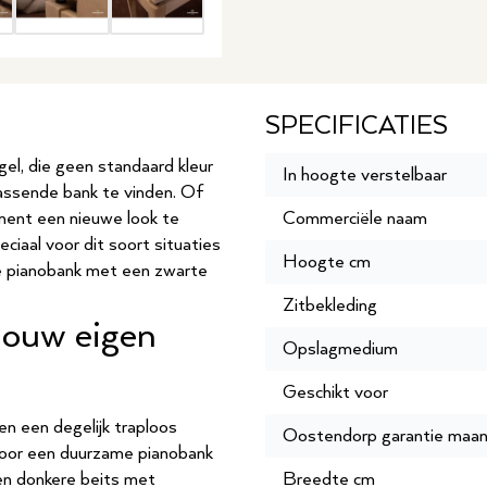
SPECIFICATIES
gel, die geen standaard kleur
In hoogte verstelbaar
jpassende bank te vinden. Of
ment een nieuwe look te
Commerciële naam
ciaal voor dit soort situaties
Hoogte cm
e pianobank met een zwarte
Zitbekleding
jouw eigen
Opslagmedium
Geschikt voor
n een degelijk traploos
Oostendorp garantie maa
voor een duurzame pianobank
een donkere beits met
Breedte cm