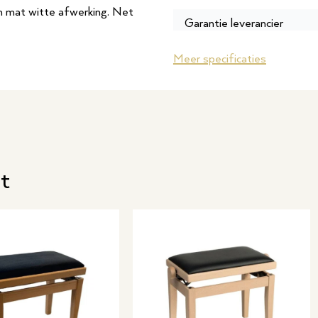
n mat witte afwerking. Net
Garantie leverancier
SKU
Meer specificaties
rijheid hebt om jouw eigen
en niet nodig. Het is wel van
il en stoten te beschermen.
rend resultaat.
t