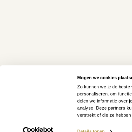
voor een scherpe prijs leveren. Met deze relatief
je zoveel mogelijk waar voor jouw geld. Elk jaar zij
helemaal tevreden zijn met onze eigen pianobanke
Nog 1 tip voor optimale s
Indien gewenst, kun je de bank nog even kalibreren
Je kunt de instructie vinden in de video (zie fotogal
Wil je het instrument zelf proberen?
Maak een af
Mogen we cookies plaats
Zo kunnen we je de beste 
personaliseren, om functi
delen we informatie over j
analyse. Deze partners ku
verstrekt of die ze hebbe
WAAR KUNNEN WE JE MEE
Details tonen