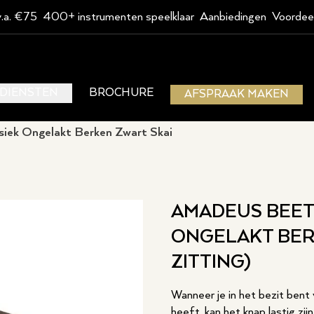
v.a. €75
400+ instrumenten speelklaar
Aanbiedingen
Voordee
DIENSTEN
BROCHURE
AFSPRAAK MAKEN
iek Ongelakt Berken Zwart Skai
AMADEUS BEET
ONGELAKT BER
ZITTING)
Wanneer je in het bezit bent 
heeft, kan het knap lastig zi