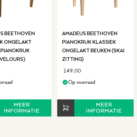
S BEETHOVEN
AMADEUS BEETHOVEN
EK ONGELAKT
PIANOKRUK KLASSIEK
 PIANOKRUK
ONGELAKT BEUKEN (SKAI
p: gebruik verschillende
 VELOURS)
ZITTING)
t bij het doorschuren van de
149,00
orraad
Op voorraad
werken, kunnen wij dit tegen
MEER
MEER
rust contact met ons op voor
INFORMATIE
INFORMATIE
it voor een