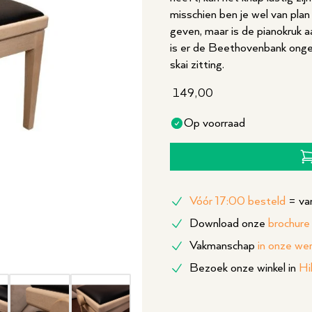
misschien ben je wel van pla
geven, maar is de pianokruk a
is er de Beethovenbank onge
skai zitting.
149,00
Op voorraad
Vóór 17:00 besteld
= van
Download onze
brochure
Vakmanschap
in onze we
Bezoek onze winkel in
Hi
mbnail 4
Thumbnail 5
Thumbnail 6
Thumbnail 7
Thumbnail 8