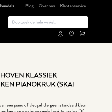
lbundels
Blog
Over ons
Klantenservice
Winkelmand
HOVEN KLASSIEK
KEN PIANOKRUK (SKAI
van een piano of vleugel, die geen standaard kleur
jn om hiervoor een bijpassende bank te vinden. Of