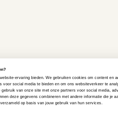
 goedkope pianokruk geven wij
n er honderden klanten die
n.
tabiliteit
 voor een optimaal resultaat.
erij), rond minuut 6.
spraak
.
en?
website-ervaring bieden. We gebruiken cookies om content en ad
es voor social media te bieden en om ons websiteverkeer te ana
e gebruik van onze site met onze partners voor social media, ad
nnen deze gegevens combineren met andere informatie die je a
n verzameld op basis van jouw gebruik van hun services.
 HELPEN?