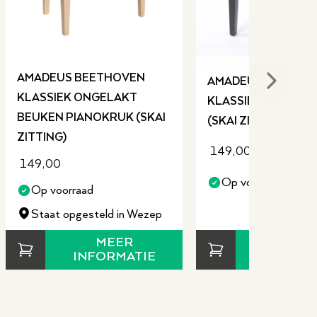
AMADEUS BEETHOVEN
AMADEUS BEETHO
Next sli
KLASSIEK ONGELAKT
KLASSIEK B PIANO
BEUKEN PIANOKRUK (SKAI
(SKAI ZITTING)
ZITTING)
149,00
149,00
Op voorraad
Op voorraad
Staat opgesteld in Wezep
MEE
MEER
INFORM
INFORMATIE