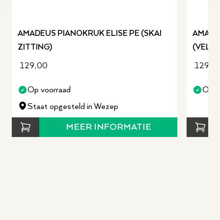
revious slide
AMADEUS PIANOKRUK ELISE PE (SKAI
AMADE
ZITTING)
(VELOU
129,00
129,0
Op voorraad
Op v
Staat opgesteld in Wezep
MEER INFORMATIE