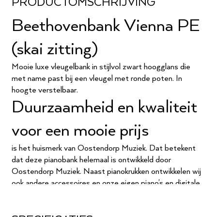
PRODUCTOMSCHRIJVING
Beethovenbank Vienna PE
(skai zitting)
Mooie luxe vleugelbank in stijlvol zwart hoogglans die
met name past bij een vleugel met ronde poten. In
hoogte verstelbaar.
Duurzaamheid en kwaliteit
voor een mooie prijs
is het huismerk van Oostendorp Muziek. Dat betekent
dat deze pianobank helemaal is ontwikkeld door
Oostendorp Muziek. Naast pianokrukken ontwikkelen wij
ook andere accessoires en onze eigen piano’s en digitale
piano’s. Dankzij onze jarenlange ervaring met piano’s
hebben wij ondertussen een goed idee van wat de