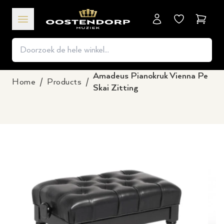
Winkel
Amadeus Pianokruk Vienna Pe
Home
/
Products
/
Skai Zitting