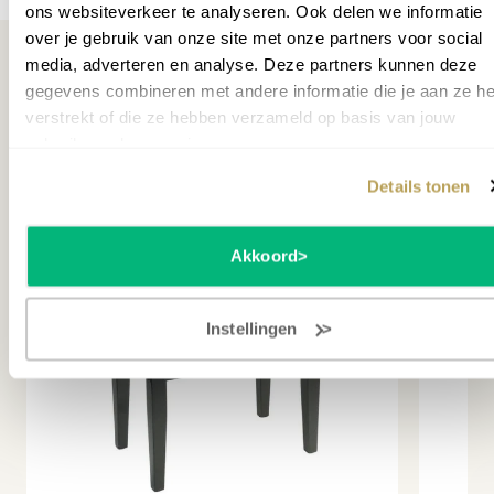
mogelijk waar voor jouw geld. Elk jaar zijn er honderden
ons websiteverkeer te analyseren. Ook delen we informatie
klanten die helemaal tevreden zijn met onze eigen
over je gebruik van onze site met onze partners voor social
pianobanken.
media, adverteren en analyse. Deze partners kunnen deze
Wil je het instrument zelf proberen?
Maak een afspraak
.
gegevens combineren met andere informatie die je aan ze he
verstrekt of die ze hebben verzameld op basis van jouw
Misschien ook interessant
gebruik van hun services.
Details tonen
Akkoord
Instellingen