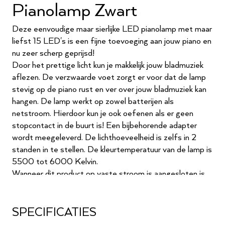
Pianolamp Zwart
Deze eenvoudige maar sierlijke LED pianolamp met maar
liefst 15 LED's is een fijne toevoeging aan jouw piano en
nu zeer scherp geprijsd!
Door het prettige licht kun je makkelijk jouw bladmuziek
aflezen. De verzwaarde voet zorgt er voor dat de lamp
stevig op de piano rust en ver over jouw bladmuziek kan
hangen. De lamp werkt op zowel batterijen als
netstroom. Hierdoor kun je ook oefenen als er geen
stopcontact in de buurt is! Een bijbehorende adapter
wordt meegeleverd. De lichthoeveelheid is zelfs in 2
standen in te stellen. De kleurtemperatuur van de lamp is
5500 tot 6000 Kelvin.
Wanneer dit product op vaste stroom is aangesloten is
de lichtsterkte optimaal en is de lichthoeveelheid in
standen instelbaar. Op batterij is de lichtsterkte minder
en zijn de lichtstanden niet instelbaar.
SPECIFICATIES
Let op! De adapter is een voedingskabel en dus geen