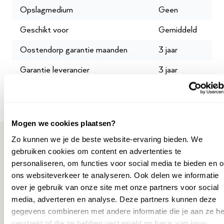
batterij-oplader. Het snoer is 1,5 meter lang.
Opslagmedium
Geen
Wil je het instrument zelf proberen?
Maak een afspraak
.
Geschikt voor
Gemiddeld
Oostendorp garantie maanden
3 jaar
Garantie leverancier
3 jaar
SKU
P041842
Mogen we cookies plaatsen?
Zo kunnen we je de beste website-ervaring bieden. We
gebruiken cookies om content en advertenties te
personaliseren, om functies voor social media te bieden en 
Misschien ook interessant
ons websiteverkeer te analyseren. Ook delen we informatie
over je gebruik van onze site met onze partners voor social
media, adverteren en analyse. Deze partners kunnen deze
gegevens combineren met andere informatie die je aan ze he
verstrekt of die ze hebben verzameld op basis van jouw