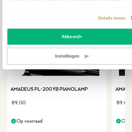
gebruik van hun services.
Details tonen
Akkoord
Instellingen
revious slide
AMADEUS PL-200 YB PIANOLAMP
AMADE
89,00
89,00
Op voorraad
Op v