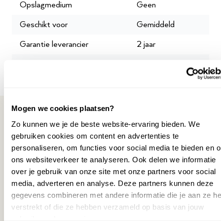
Opslagmedium
Geen
Clavia Nord Electro 5D 61
Clavia Nord Electro 5D 73
Geschikt voor
Gemiddeld
Clavia Nord Electro 6D 61
Clavia Nord Electro 6D 73
Garantie leverancier
2 jaar
Clavia Nord Stage 3 Compact
SKU
P045516
Kenmerken
Speciaal ontworpen voor Nord keyboards en orgels
Mogen we cookies plaatsen?
In hoogte verstelbaar voor optimale speelhouding
Zo kunnen we je de beste website-ervaring bieden. We
Gemaakt van licht, sterk aluminium
gebruiken cookies om content en advertenties te
Inklapbaar en makkelijk mee te nemen
Misschien ook interessant
personaliseren, om functies voor social media te bieden en 
Kleur: zwart
ons websiteverkeer te analyseren. Ook delen we informatie
over je gebruik van onze site met onze partners voor social
Kom langs in de winkel
NORD SERVICE CENTER
NOR
media, adverteren en analyse. Deze partners kunnen deze
gegevens combineren met andere informatie die je aan ze he
Benieuwd hoe deze standaard aanvoelt onder jouw
verstrekt of die ze hebben verzameld op basis van jouw
instrument? Kom langs in onze winkel en probeer het zelf
gebruik van hun services.
uit. We helpen je graag bij het vinden van de juiste