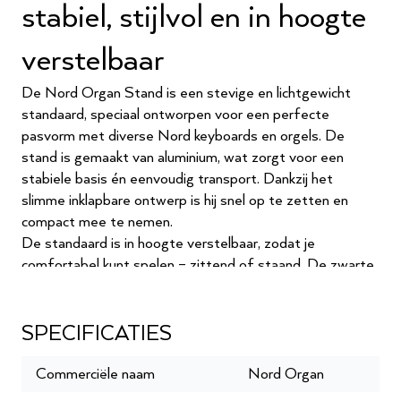
stabiel, stijlvol en in hoogte
verstelbaar
De Nord Organ Stand is een stevige en lichtgewicht
standaard, speciaal ontworpen voor een perfecte
pasvorm met diverse Nord keyboards en orgels. De
stand is gemaakt van aluminium, wat zorgt voor een
stabiele basis én eenvoudig transport. Dankzij het
slimme inklapbare ontwerp is hij snel op te zetten en
compact mee te nemen.
De standaard is in hoogte verstelbaar, zodat je
comfortabel kunt spelen – zittend of staand. De zwarte
afwerking past naadloos bij de stijl van je Nord-
instrument.
SPECIFICATIES
Geschikt voor onder andere:
Commerciële naam
Nord Organ
Clavia Nord C2D Combo Organ