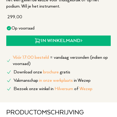
het een geliefde keuze voor thuisgebruik of op het
podium. Wil je het instrument.
299,00
Op voorraad
IN WINKELMAND
Vóór 17:00 besteld
= vandaag verzonden (indien op
voorraad)
Download onze
brochure
gratis
Vakmanschap
in onze werkplaats
in Wezep
Bezoek onze winkel in
Hilversum
of
Wezep
PRODUCTOMSCHRIJVING