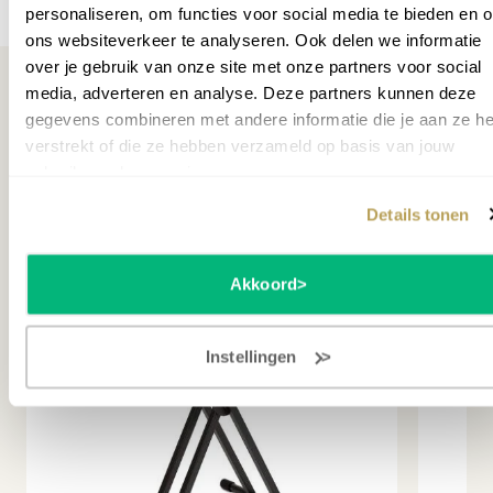
personaliseren, om functies voor social media te bieden en 
ons websiteverkeer te analyseren. Ook delen we informatie
over je gebruik van onze site met onze partners voor social
media, adverteren en analyse. Deze partners kunnen deze
gegevens combineren met andere informatie die je aan ze he
verstrekt of die ze hebben verzameld op basis van jouw
Misschien ook interessant
gebruik van hun services.
Details tonen
Akkoord
Instellingen