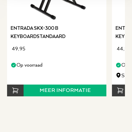
revious slide
ENTRADA SKX-300 B
ENTRAD
KEYBOARDSTANDAARD
KEYBO
49,95
44,95
Op voorraad
Op v
Staa
MEER INFORMATIE