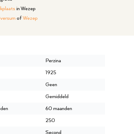
rkplaats
in Wezep
lversum
of
Wezep
Perzina
1925
Geen
Gemiddeld
nden
60 maanden
250
second