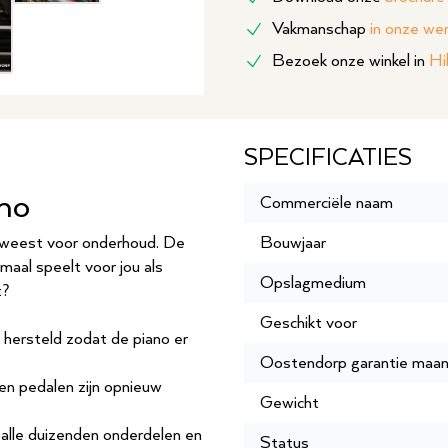
Vakmanschap
in onze we
Bezoek onze winkel in
Hi
SPECIFICATIES
no
Commerciële naam
eweest voor onderhoud. De
Bouwjaar
maal speelt voor jou als
Opslagmedium
t?
Geschikt voor
 hersteld zodat de piano er
Oostendorp garantie maa
 en pedalen zijn opnieuw
Gewicht
 alle duizenden onderdelen en
Status