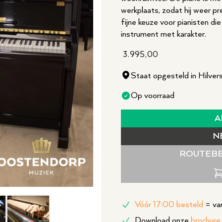
werkplaats, zodat hij weer pre
fijne keuze voor pianisten d
instrument met karakter.
3.995,00
Staat opgesteld in Hilve
Op voorraad
A
N
ROUTEBE
mbnail 4
Thumbnail 5
Vóór 17:00 besteld
= van
Download onze
brochure