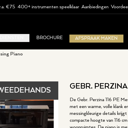
v.a. €75
400+ instrumenten speelklaar
Aanbiedingen
Voordee
DIENSTEN
BROCHURE
AFSPRAAK MAKEN
sing Piano
GEBR. PERZINA
WEEDEHANDS
De Gebr. Perzina 116 PE Mess
met een warme, volle klank en
messingkleurige details krijgt
compacte hoogte van 116 cm 
woonruimtes. De piano is me