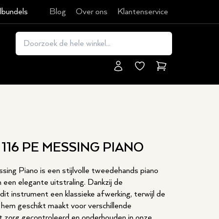
lbundels
Blog
Over ons
Klantenservice
Winkelmand
 116 PE MESSING PIANO
ing Piano is een stijlvolle tweedehands piano
 een elegante uitstraling. Dankzij de
 dit instrument een klassieke afwerking, terwijl de
hem geschikt maakt voor verschillende
t zorg gecontroleerd en onderhouden in onze