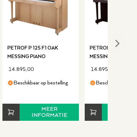
Next sli
PETROF P 125 F1 OAK
PETROF P 125 F1 P
MESSING PIANO
MESSING PIANO
14.895,00
14.895,00
Beschikbaar op bestelling
Beschikbaar op bes
MEER
MEE
INFORMATIE
INFORM