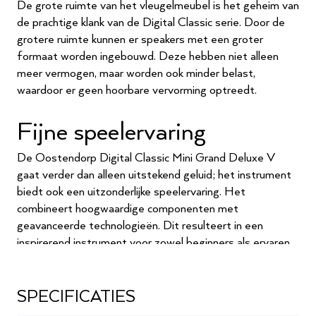
De grote ruimte van het vleugelmeubel is het geheim van
de prachtige klank van de Digital Classic serie. Door de
grotere ruimte kunnen er speakers met een groter
formaat worden ingebouwd. Deze hebben niet alleen
meer vermogen, maar worden ook minder belast,
waardoor er geen hoorbare vervorming optreedt.
Fijne speelervaring
De Oostendorp Digital Classic Mini Grand Deluxe V
gaat verder dan alleen uitstekend geluid; het instrument
biedt ook een uitzonderlijke speelervaring. Het
combineert hoogwaardige componenten met
geavanceerde technologieën. Dit resulteert in een
inspirerend instrument voor zowel beginners als ervaren
pianisten. De responsieve toetsen zorgen ervoor dat
elke uitvoering een fijne beleving wordt, waardoor spelers
van elk niveau de nuances van hun spel kunnen verkennen
SPECIFICATIES
en uitdrukken.