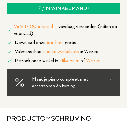
IN WINKELMAND
Vóór 17:00 besteld
= vandaag verzonden (indien op
voorraad)
Download onze
brochure
gratis
Vakmanschap
in onze werkplaats
in Wezep
Bezoek onze winkel in
Hilversum
of
Wezep
Maak je piano compleet met
accessoires én korting
PRODUCTOMSCHRIJVING