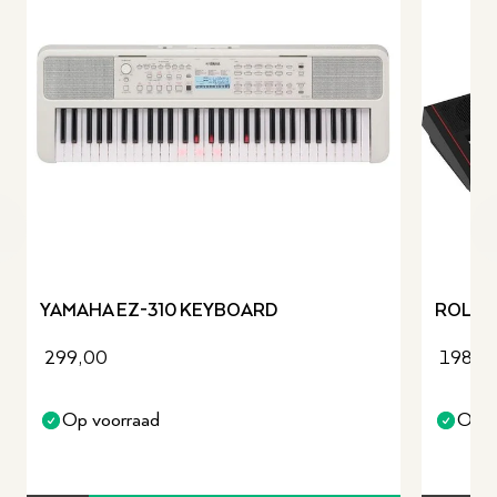
revious slide
YAMAHA EZ-310 KEYBOARD
ROLAN
299,00
198,0
Op voorraad
Op v