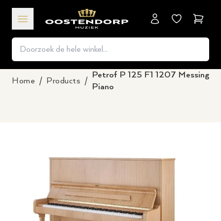
Winkel
Petrof P 125 F1 1207 Messing
Home
/
Products
/
Piano