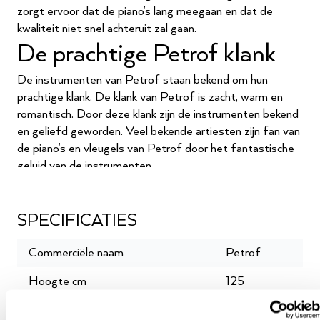
zorgt ervoor dat de piano’s lang meegaan en dat de
kwaliteit niet snel achteruit zal gaan.
De prachtige Petrof klank
De instrumenten van Petrof staan bekend om hun
prachtige klank. De klank van Petrof is zacht, warm en
romantisch. Door deze klank zijn de instrumenten bekend
en geliefd geworden. Veel bekende artiesten zijn fan van
de piano’s en vleugels van Petrof door het fantastische
geluid van de instrumenten.
Prijzen van Petrof
De piano’s en vleugels van Petrof hebben veel awards en
SPECIFICATIES
prijzen gewonnen. De belangrijkste prijzen van Petrof zijn
hun certificeringen. Zo heeft Petrof een ISO-
Commerciële naam
Petrof
certificering en mogen zij de zegels van EEX gebruiken
Hoogte cm
125
op hun instrumenten. Ze hebben de ISO-certificering
mogen ontvangen, omdat ze milieubewust produceren en
Schoothoogte
64.5