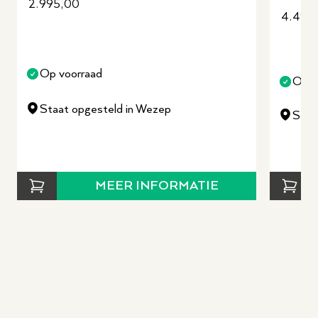
2.995,00
4.495
Op voorraad
Op v
Staat opgesteld in Wezep
Staa
MEER INFORMATIE