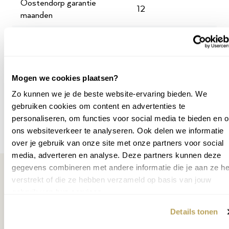
uitgeroepen tot officieel Roland Technology Center. Dit
Oostendorp garantie
12
betekent dat wij kennis van zaken hebben en een
maanden
uitgebreid assortiment speelklaar hebben staan, zodat je
Breedte cm
100.8
een optimale vergelijking kunt maken.
Status
second
Wil je het instrument zelf proberen?
Maak een afspraak
.
SKU
P003901-
Mogen we cookies plaatsen?
E0E9481
Zo kunnen we je de beste website-ervaring bieden. We
gebruiken cookies om content en advertenties te
personaliseren, om functies voor social media te bieden en 
Meer specificaties
ons websiteverkeer te analyseren. Ook delen we informatie
over je gebruik van onze site met onze partners voor social
media, adverteren en analyse. Deze partners kunnen deze
gegevens combineren met andere informatie die je aan ze he
verstrekt of die ze hebben verzameld op basis van jouw
gebruik van hun services.
Misschien ook interessant
Details tonen