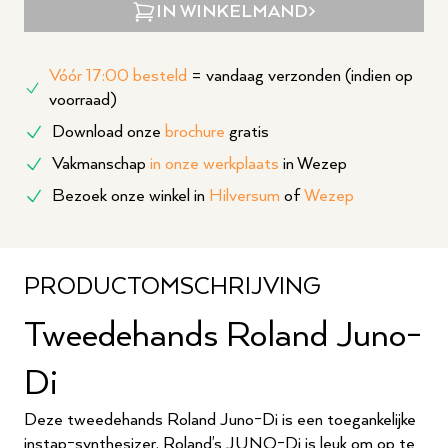
IN WINKELMAND
Vóór 17:00 besteld
= vandaag verzonden (indien op
voorraad)
Download onze
brochure
gratis
Vakmanschap
in onze werkplaats
in Wezep
Bezoek onze winkel in
Hilversum
of
Wezep
PRODUCTOMSCHRIJVING
Tweedehands Roland Juno-
Di
Deze tweedehands Roland Juno-Di is een toegankelijke
instap-synthesizer. Roland’s JUNO-Di is leuk om op te