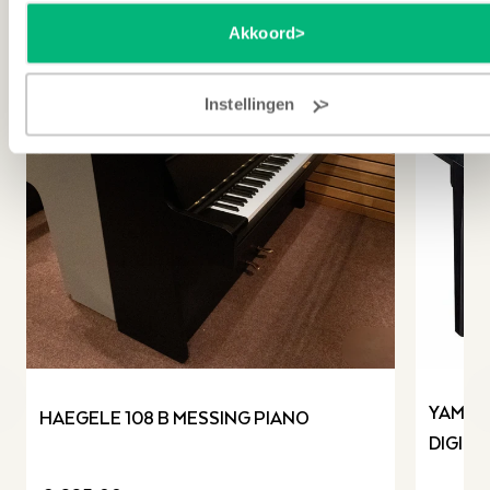
TWEEDEHANDS
TWE
Akkoord
Instellingen
revious slide
YAMAH
HAEGELE 108 B MESSING PIANO
DIGITA