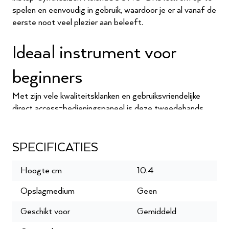
spelen en eenvoudig in gebruik, waardoor je er al vanaf de
eerste noot veel plezier aan beleeft.
Ideaal instrument voor
beginners
Met zijn vele kwaliteitsklanken en gebruiksvriendelijke
direct access-bedieningspaneel is deze tweedehands
Roland Juno-Di een geschikt instrument voor
beginnende toetsenisten. De Song Player zorgt voor
indrukwekkende performances. Bovendien is hij klein, licht
SPECIFICATIES
en werkt hij ook op batterijen, waardoor je deze
synthesizer gemakkelijk overal mee naartoe neemt.
Hoogte cm
10.4
Opslagmedium
Geen
Roland Technology Center
Geschikt voor
Gemiddeld
Oostendorp Muziek is op het gebied van synthesizers