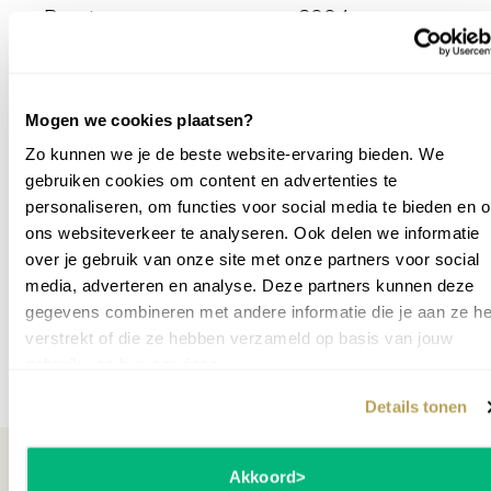
Bouwjaar
2004
wrijving en maakt het spel soepeler.
Stemmen en intoneren:
de piano is zorgvuldig gestemd
Hoogte cm
115
en geïntoneerd, waardoor elke toon zuiver klinkt en het
klankvolume mooi in balans is.
Schoothoogte
64
Mogen we cookies plaatsen?
Mechaniek
Renner
Zo kunnen we je de beste website-ervaring bieden. We
Meer weten?
gebruiken cookies om content en advertenties te
Aantal toetsen
88
personaliseren, om functies voor social media te bieden en 
Kom langs in de winkel en ontvang persoonlijk advies!
ons websiteverkeer te analyseren. Ook delen we informatie
Maak een afspraak
.
Aantal pedalen
3
over je gebruik van onze site met onze partners voor social
Inbouw silent system
media, adverteren en analyse. Deze partners kunnen deze
Ja
mogelijk
gegevens combineren met andere informatie die je aan ze he
verstrekt of die ze hebben verzameld op basis van jouw
Opslagmedium
Geen
gebruik van hun services.
Meer specificaties
Geschikt voor
Gemiddeld
Details tonen
Oostendorp garantie
144
maanden
Akkoord