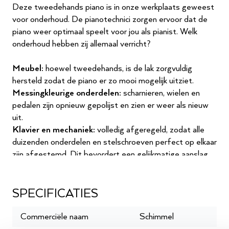
Deze tweedehands piano is in onze werkplaats geweest
voor onderhoud. De pianotechnici zorgen ervoor dat de
piano weer optimaal speelt voor jou als pianist. Welk
onderhoud hebben zij allemaal verricht?
Meubel:
hoewel tweedehands, is de lak zorgvuldig
hersteld zodat de piano er zo mooi mogelijk uitziet.
Messingkleurige onderdelen:
scharnieren, wielen en
pedalen zijn opnieuw gepolijst en zien er weer als nieuw
uit.
Klavier en mechaniek:
volledig afgeregeld, zodat alle
duizenden onderdelen en stelschroeven perfect op elkaar
zijn afgestemd. Dit bevordert een gelijkmatige aanslag
en meer speelplezier.
Klavierreiniging:
de toetsen zijn grondig gereinigd en
gepolijst, waardoor ze weer fris en hygiënisch zijn en
SPECIFICATIES
prettig aanvoelen.
Speeltafel:
de stiften die de toetsen geleiden, zijn
Commerciële naam
Schimmel
voorzien van een gladde filmlaag. Dit vermindert de