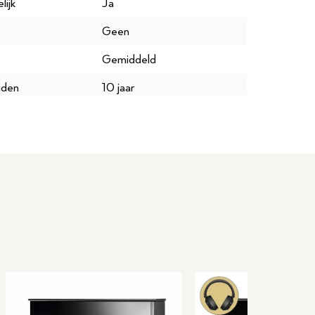
lijk
Ja
Geen
Gemiddeld
nden
10 jaar
250
150
10 jaar
P044462