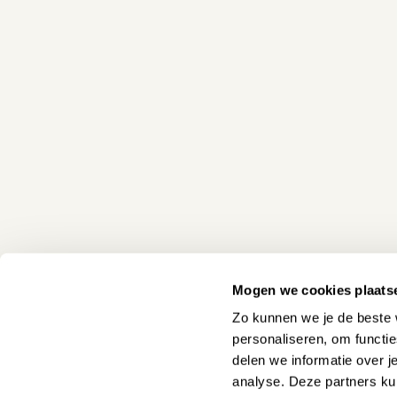
piano’s, vleugels en orgels staan. Je kunt in onze win
verschillende modellen te bespelen, te bekijken en 
experts staan klaar om je te voorzien van informa
beantwoorden.
Andere mogelijkheden
Naast deze mahoniehouten Classic hebben wij dit m
alder satin (lichtbruin), walnut satin en in het cherr
zien welke kleuren er nog beschikbaar zijn. De Clas
verschillende variaties. Zo hebben wij deze piano in
Modern variant, Royal variant, de Elegance Manhatt
deze verschillende modellen bekijken op onze site
verkrijgbaar in verschillende groottes. Zo hebben w
variant namelijk de C116 en hebben wij deze piano i
Mogen we cookies plaats
de C126 en de C130.
Zo kunnen we je de beste 
Wil je het instrument zelf proberen?
Maak een af
personaliseren, om functi
delen we informatie over j
analyse. Deze partners ku