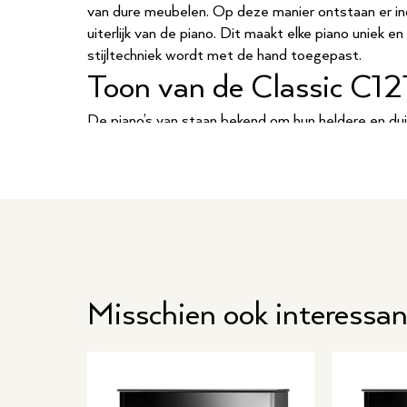
van dure meubelen. Op deze manier ontstaan er ind
uiterlijk van de piano. Dit maakt elke piano uniek en
stijltechniek wordt met de hand toegepast.
Toon van de Classic C12
De piano’s van staan bekend om hun heldere en duid
aan de zwaardere hamers die het Duitse merk gebr
gemaakt van beukenhout in plaats van het mahonie
dubbel gevilt en zijn van hoge kwaliteit.
De kwalitatieve zangbo
C121 Tradition
Eén van de meest essentiële onderdelen van een 
Misschien ook interessan
veel waarde aan dit onderdeel, want een zangbod
verantwoordelijk voor de tonale kwaliteit van de 
van het klankboard is een resultaat van de jarenlan
heeft in het maken van kwalitatieve toetsinstrume
toegepast bij al hun Classicmodellen. Dit resultee