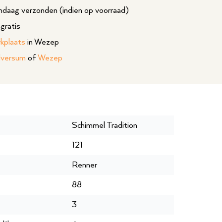
daag verzonden (indien op voorraad)
gratis
rkplaats
in Wezep
lversum
of
Wezep
Schimmel Tradition
121
Renner
88
3