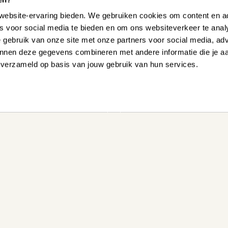
website-ervaring bieden. We gebruiken cookies om content en ad
es voor social media te bieden en om ons websiteverkeer te ana
e gebruik van onze site met onze partners voor social media, ad
nnen deze gegevens combineren met andere informatie die je a
n verzameld op basis van jouw gebruik van hun services.
 HELPEN?
onze
Ervaar zelf onz
Bezoek een winke
esgesprek via onze
Bekijk direct on
Download de bro