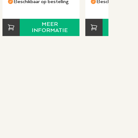
Beschikbaar op bestelling
Beschikbaar op bes
MEER
MEE
INFORMATIE
INFORM