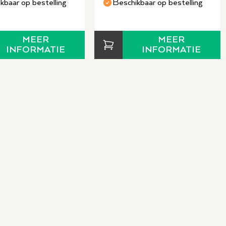
piano. Je kunt dan natuurlijk
kbaar op bestelling
Beschikbaar op bestelling
n de piano en je kunt de
ctie is makkelijk te
pluggen van jouw
MEER
MEER
INFORMATIE
INFORMATIE
ik. De Silent functie is ook
winkel
 piano’s en vleugels staan. In
aren. Je krijgt in onze winkel
 bekijken en te vergelijken.
f thee aan en staan klaar om
 zullen zij deze voor je
om langs te komen, kun je
fonisch.
o hebben wij dit model ook
-serie van ook nog een aantal