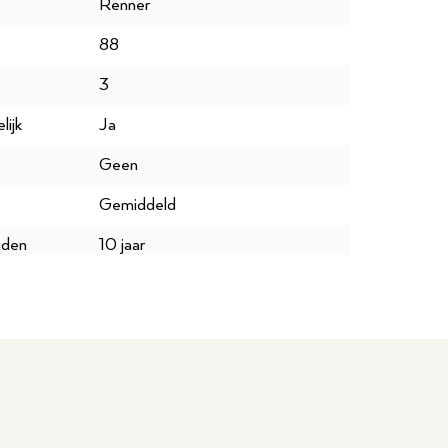
Renner
88
3
lijk
Ja
Geen
Gemiddeld
nden
10 jaar
250
156
10 jaar
P044471