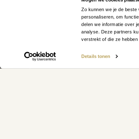
Zo kunnen we je de beste 
personaliseren, om functi
delen we informatie over j
analyse. Deze partners ku
verstrekt of die ze hebbe
WAAR KUNNEN WE JE MEE
Details tonen
Vind snel antwoord op je vraag op 
klantenservicepagina
Klantenservice
Plan eenvoudig een persoonlijk advi
afspraakpagina
Maak een afspraak