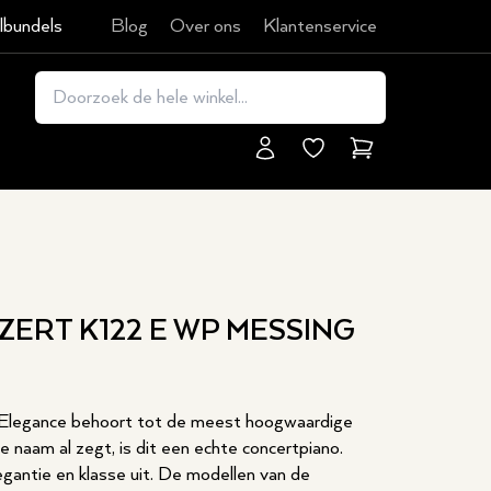
lbundels
Blog
Over ons
Klantenservice
Winkelmand
ERT K122 E WP MESSING
Elegance behoort tot de meest hoogwaardige
e naam al zegt, is dit een echte concertpiano.
egantie en klasse uit. De modellen van de