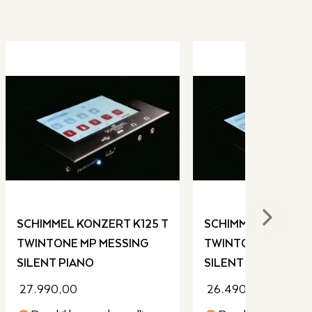
Next sli
SCHIMMEL KONZERT K125 T
SCHIMMEL KONZERT
TWINTONE MP MESSING
TWINTONE SP MES
SILENT PIANO
SILENT PIANO
27.990,00
26.490,00