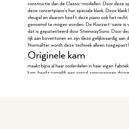
constructie dan de Classic-modellen. Door deze spe
deze concertpiano's hun speciale klank. Deze klank 
vleugel en daarom heeft deze piano ook het recht
genoemd te mogen worden. De Konzert-serie is vo
dat is gepatenteerd door SteinwaySons. Door deze
rijk aan boventonen en zijn deze gelijkwaardig aan d
Normaliter wordt deze techniek alleen toegepast bi
Originele kam
maakt bijna al haar onderdelen in haar eigen fabrie
kam. heeft namelijk een aantal aanpassingen door
ervoor zorgen dat deze flexibeler is en de trillin
zangbodem. Ze hebben op deze kam patent opgele
kan gebruiken. Verder is de kam in het midden- en 
met een kleine ronde messing staaf voor een bred
grotere resonantie.
De speciale zangbodem 
De kam is de verbinding tussen de snaren en de