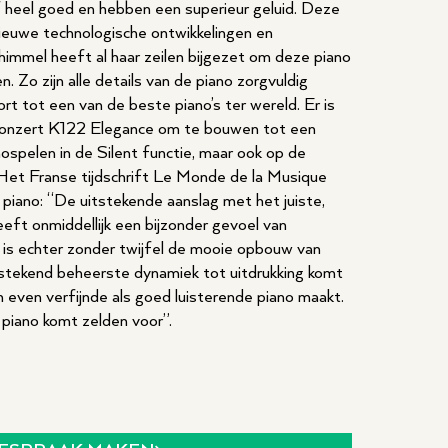
ef heel goed en hebben een superieur geluid. Deze
nieuwe technologische ontwikkelingen en
immel heeft al haar zeilen bijgezet om deze piano
. Zo zijn alle details van de piano zorgvuldig
t tot een van de beste piano’s ter wereld. Er is
onzert K122 Elegance om te bouwen tot een
nospelen in de Silent functie, maar ook op de
Het Franse tijdschrift Le Monde de la Musique
piano: “De uitstekende aanslag met het juiste,
eft onmiddellijk een bijzonder gevoel van
 is echter zonder twijfel de mooie opbouw van
itstekend beheerste dynamiek tot uitdrukking komt
 even verfijnde als goed luisterende piano maakt.
piano komt zelden voor”.