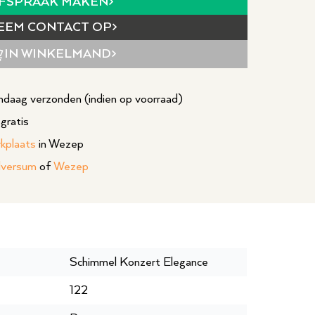
FSPRAAK MAKEN
EEM CONTACT OP
IN WINKELMAND
daag verzonden (indien op voorraad)
gratis
rkplaats
in Wezep
lversum
of
Wezep
Schimmel Konzert Elegance
122