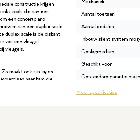
Mechaniek
ciale constructie krijgen
klinkt zoals die van een
Aantal toetsen
 om een concertpiano
orzien van een duplex scale
Aantal pedalen
 duplex scale is de diskant
Inbouw silent system moge
ie van een vleugel.
j vleugels.
Opslagmedium
Geschikt voor
k. Zo maakt ook zijn eigen
Oostendorp garantie maa
gevoerd aan haar kam die
gen beter doorgeeft aan de
Gewicht
Meer specificaties
gd, zodat alleen deze kam
in het diskantgebied belegd
Breedte cm
er klankspectrum en een nog
Garantie leverancier
van de K122
SKU
 zangbodem. Een goede kam