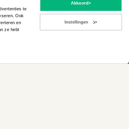
Akkoord
vertenties te
lyseren. Ook
Instellingen
verteren en
an ze hebt
e instrumenten in Wezep of Hilversum
l
s complete aanbod in onze digitale brochure
chure