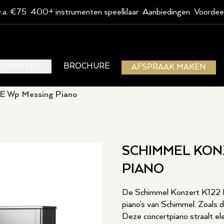
v.a. €75
400+ instrumenten speelklaar
Aanbiedingen
Voordee
DIENSTEN
BROCHURE
AFSPRAAK MAKEN
E Wp Messing Piano
SCHIMMEL KONZ
PIANO
De Schimmel Konzert K122 
piano’s van Schimmel. Zoals d
Deze concertpiano straalt el