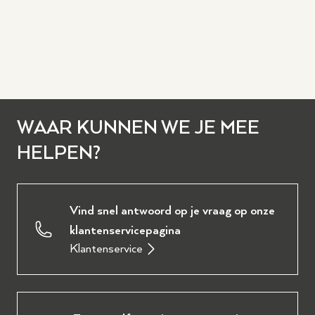
met ons opnemen, wij helpen u namelijk graag verder!
Het is natuurlijk ook mogelijk om langs te komen in de
winkel.
Wilt u het instrument zelf proberen?
Maak een afspraak
.
WAAR KUNNEN WE JE MEE
HELPEN?
Vind snel antwoord op je vraag op onze
klantenservicepagina
Klantenservice