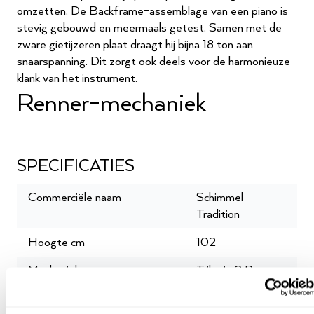
omzetten. De Backframe-assemblage van een piano is
stevig gebouwd en meermaals getest. Samen met de
zware gietijzeren plaat draagt ​​hij bijna 18 ton aan
snaarspanning. Dit zorgt ook deels voor de harmonieuze
klank van het instrument.
Renner-mechaniek
Alle instrumenten van zijn voorzien van een Renner-
mechaniek. Dit is natuurlijk niet zonder reden, want
Renner bouwt de beste mechanieken voor piano’s en
SPECIFICATIES
vleugels. Het mechaniek is zeer populair onder
professionele pianisten. Veel Europese en Aziatische
Commerciële naam
Schimmel
pianomerken maken gebruik van deze mechaniek. Voor
Tradition
deze vleugel van is het ‘Trilogie 2 Renner’ mechaniek
Hoogte cm
102
gebruikt.
De Konzert-serie
Mechaniek
Trilogie 2 Renner
De K-serie van is van hoogwaardige kwaliteit. Deze
Aantal toetsen
88