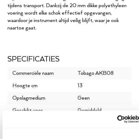
tijdens transport. Dankzij de 20 mm dikke polyethyleen
voering wordt elke schok effectief opgevangen,
waardoor je instrument altijd veilig blijft, waar je ook
naartoe gaat.
Comfortabel en praktisch in
gebruik
SPECIFICATIES
De AKB08 is voorzien van een handige draaggreep aan
Commerciële naam
Tobago AKB08
de zijkant en een verstelbare schouderband, zodat je kunt
Hoogte cm
13
kiezen hoe je het instrument wilt dragen. Of je nu naar
een optreden, repetitie of studiosessie gaat, deze tas
Opslagmedium
Geen
biedt maximaal comfort. Het lichte gewicht en de half-
harde constructie maken de tas gemakkelijk hanteerbaar,
Geschikt voor
Gemiddeld
zonder concessies te doen aan stevigheid en
Gewicht
1
bescherming.
Breedte cm
123