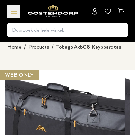
Winkel
Home
/
Products
/
Tobago Akb08 Keyboardtas
WEB ONLY