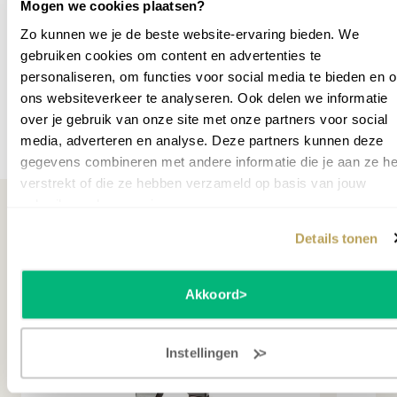
Ruimte voor accessoires
Mogen we cookies plaatsen?
SKU
P060256
Zo kunnen we je de beste website-ervaring bieden. We
Naast ruimte voor je keyboard biedt de Tobago AKB08
gebruiken cookies om content en advertenties te
ook praktische opbergmogelijkheden voor accessoires.
personaliseren, om functies voor social media te bieden en 
Aan de voorkant bevindt zich een ruim vak met drie
ons websiteverkeer te analyseren. Ook delen we informatie
aparte compartimenten, ideaal voor kabels, adapters,
over je gebruik van onze site met onze partners voor social
pedalen en bladmuziek. Zo heb je al je benodigdheden
Meer specificaties
media, adverteren en analyse. Deze partners kunnen deze
overzichtelijk bij elkaar en hoef je geen extra tassen mee
gegevens combineren met andere informatie die je aan ze he
te nemen.
verstrekt of die ze hebben verzameld op basis van jouw
gebruik van hun services.
Ideaal voor onderweg
Details tonen
De Tobago AKB08 is perfect voor muzikanten die veel
Misschien ook interessant
onderweg zijn. Dankzij het compacte formaat en het
Akkoord
praktische ontwerp neem je je keyboard eenvoudig mee
naar elk optreden of oefenruimte. De stevige ritssluiting
met oranje elastische pullers zorgt ervoor dat de tas
Instellingen
goed afsluit, terwijl het stijlvolle zwarte design een
professionele uitstraling geeft. De binnenafmetingen