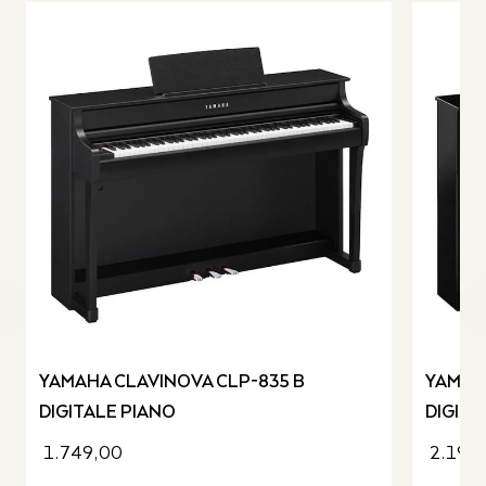
revious slide
YAMAHA CLAVINOVA CLP-835 B
YAMAH
DIGITALE PIANO
DIGITA
1.749,00
2.199