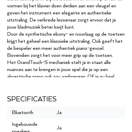
vormen bij het klavier doen denken aan een vleugel en
geven het instrument een elegante en authentieke
uitstraling. De verbrede lessenaar zorgt ervoor dat je
jouw bladmuziek beter kwijt kunt.
Door de synthetische ebony- en ivoorlaag op de toetsen
krijgt het geheel een klassieke uitstraling. Ook geeft het
de bespeler een meer authentiek piano-gevoel.
Bovendien zorgt het voor meer grip op de toetsen.
Het GrandTouch-S mechaniek stelt je in staat alle
nuances aan te brengen in jouw spel die je op een
akoestische piano ook zou aanbrengen. Of je nu heel
zacht of juist heel stevig wilt spelen - de CLP-825
maakt het mogelijk.
In de nieuwe CLP-lijn introduceert GrandTouch pedalen.
SPECIFICATIES
Deze pedalen reageren al op de meest subtiele
bewegingen en benaderen daarmee nog sterker het
Bluetooth
Ja
pedaal-mechaniek van een akoestische piano of vleugel.
Ingebouwde
Sound
Ja
speakers