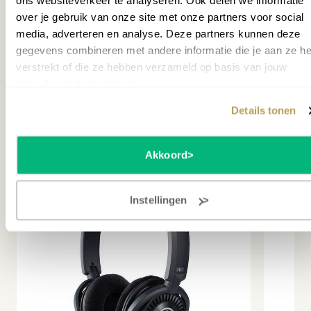
ons websiteverkeer te analyseren. Ook delen we informatie
(
Bundelkorting
€
30
)
over je gebruik van onze site met onze partners voor social
Split modus
Nee
Op v
media, adverteren en analyse. Deze partners kunnen deze
gegevens combineren met andere informatie die je aan ze he
Opslagmedium
Geen
Staa
verstrekt of die ze hebben verzameld op basis van jouw
Geschikt voor
Gemiddeld
gebruik van hun services.
MEER INFORMATIE
Toonomschrijving
Yamaha CFX, Bösendorfer
Details tonen
Accessoires
Imperial, CFX Grand,
Bösendorfer, Pop Grand,
Akkoord
Stage E. Piano, DX E. Piano,
Klavecimbel, Vibrafoon,
Pijporgel, Jazz Organ,
Instellingen
Strijkinstrumenten
Touchscreen
Nee
USB audio
Ja
Gewicht
45