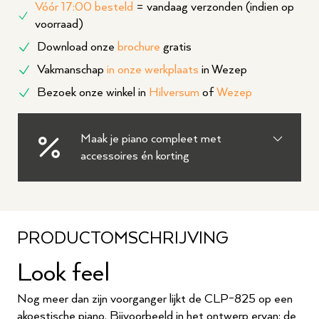
Vóór 17:00 besteld
= vandaag verzonden (indien op
voorraad)
Download onze
brochure
gratis
Vakmanschap
in onze werkplaats
in Wezep
Bezoek onze winkel in
Hilversum
of
Wezep
Maak je piano compleet met
accessoires én korting
PRODUCTOMSCHRIJVING
Look feel
Nog meer dan zijn voorganger lijkt de CLP-825 op een
akoestische piano. Bijvoorbeeld in het ontwerp ervan: de