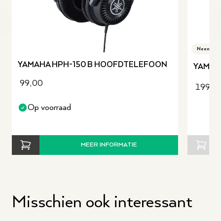
Breedte cm
135
Garantie
2 jaar, 5 jaar na registratie
revious slide
leverancier
binnen 6 maanden
Neem cont
SKU
P045294
YAMAHA HPH-150 B HOOFDTELEFOON
YAMAH
99,00
199,0
Op voorraad
MEER INFORMATIE
Misschien ook interessant