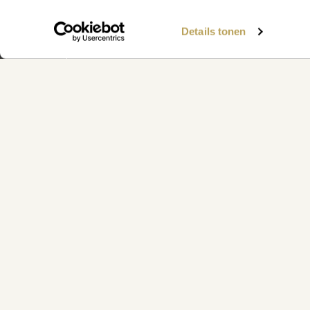
WAAR KUNNEN WE JE MEE
Details tonen
Vind snel antwoord op je vraag op 
klantenservicepagina
Klantenservice
Plan eenvoudig een persoonlijk advi
afspraakpagina
Maak een afspraak