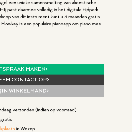
ugel een unieke samensmelting van akoestische
Ij past daarmee volledig in het digitale tijdperk
nkoop van dit instrument kunt u 3 maanden gratis
. Flowkey is een populaire pianoapp om piano mee
FSPRAAK MAKEN
EEM CONTACT OP
IN WINKELMAND
daag verzonden (indien op voorraad)
gratis
rkplaats
in Wezep