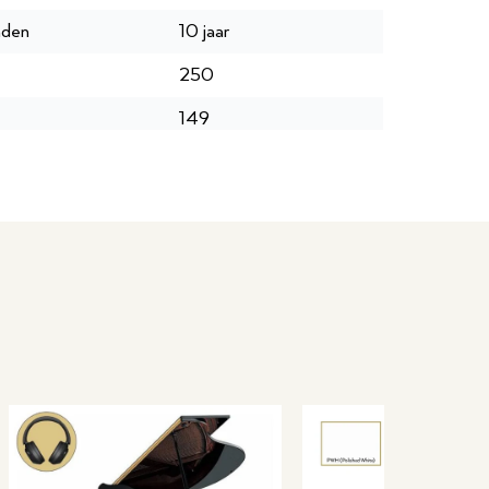
nden
10 jaar
250
149
10 jaar
P044298