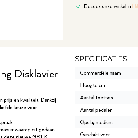
Bezoek onze winkel in
Hi
SPECIFICATIES
g Disklavier
Commerciële naam
Hoogte cm
Aantal toetsen
prijs en kwaliteit. Dankzij
liefde keuze voor
Aantal pedalen
spraak
.
Opslagmedium
manier waarop dit gedaan
Geschikt voor
 is deze nieuwe GB1 K