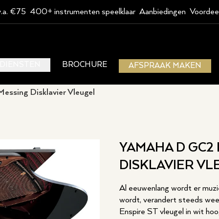
v.a. €75
400+ instrumenten speelklaar
Aanbiedingen
Voordee
DIENSTEN
BROCHURE
AFSPRAAK MAKEN
ssing Disklavier Vleugel
YAMAHA D GC2 
DISKLAVIER VL
Al eeuwenlang wordt er muzi
wordt, verandert steeds wee
Enspire ST vleugel in wit hoo