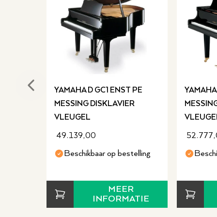
Previous slide
YAMAHA D GC1 ENST PE
YAMAHA 
MESSING DISKLAVIER
MESSING
VLEUGEL
VLEUGE
49.139,00
52.777
Beschikbaar op bestelling
Beschi
MEER
INFORMATIE