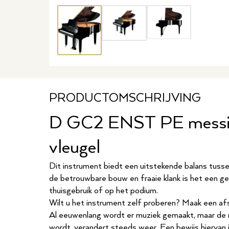
Thumbnail 1
Thumbnail 2
Thumbnail 3
PRODUCTOMSCHRIJVING
D GC2 ENST PE messin
vleugel
Dit instrument biedt een uitstekende balans tussen 
de betrouwbare bouw en fraaie klank is het een ge
thuisgebruik of op het podium.
Wilt u het instrument zelf proberen?
Maak een af
Al eeuwenlang wordt er muziek gemaakt, maar de 
wordt, verandert steeds weer. Een bewijs hiervan