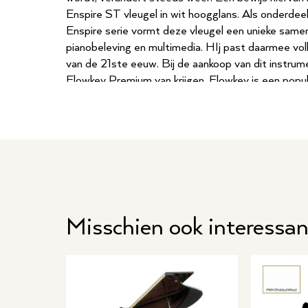
Enspire ST vleugel in wit hoogglans. Als onderdeel
Enspire serie vormt deze vleugel een unieke same
pianobeleving en multimedia. HIj past daarmee volle
van de 21ste eeuw. Bij de aankoop van dit instrum
Flowkey Premium van krijgen. Flowkey is een popu
te leren spelen.
Misschien ook interessan