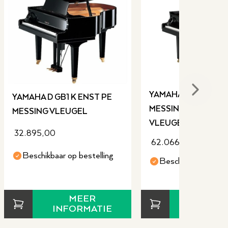
Next sli
YAMAHA D C1X ENS
YAMAHA D GB1 K ENST PE
MESSING DISKLAVI
MESSING VLEUGEL
VLEUGEL
32.895,00
62.066,00
Beschikbaar op bestelling
Beschikbaar op bes
MEER
MEE
INFORMATIE
INFORM