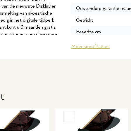
 van de nieuwste Disklavier
Oostendorp garantie maa
nsmelting van akoestische
dig in het digitale tijdperk
Gewicht
ent kunt u 3 maanden gratis
Breedte cm
laire pianoapp om piano mee
Garantie leverancier
Meer specificaties
SKU
t