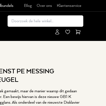
lbundels
Blog
Over ons
Klantenservice
Winkelmand
ENST PE MESSING
EUGEL
ek gemaakt, maar de manier waarop dit gedaan
r. Een bewijs hiervan is deze nieuwe GB1 K
gglans. Als onderdeel van de nieuwste Disklavier