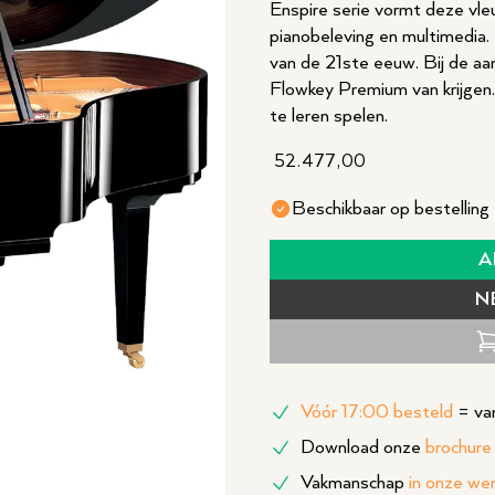
Enspire serie vormt deze vle
pianobeleving en multimedia. H
van de 21ste eeuw. Bij de aa
Flowkey Premium van krijgen
te leren spelen.
52.477,00
Beschikbaar op bestelling
A
N
Vóór 17:00 besteld
= van
Download onze
brochure
Vakmanschap
in onze we