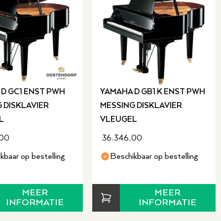
D GC1 ENST PWH
YAMAHA D GB1 K ENST PWH
 DISKLAVIER
MESSING DISKLAVIER
L
VLEUGEL
,00
36.346,00
kbaar op bestelling
Beschikbaar op bestelling
MEER
MEER
INFORMATIE
INFORMATIE