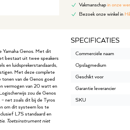
Vakmanschap
in onze we
Bezoek onze winkel in
Hi
SPECIFICATIES
 de Yamaha Genos. Met dit
Commerciële naam
set bestaat uit twee speakers
ls en luidsprekerstandaards,
Opslagmedium
stigen. Met deze complete
Geschikt voor
ge tonen van de Genos goed
een vermogen van 20 watt en
Garantie leverancier
Logischerwijs zou de Genos
 net zoals dit bij de Tyros
SKU
n om dit systeem los te
nclusief L7S standaard en
atie. Toetsinstrument niet