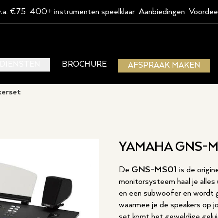
v.a. €75
400+ instrumenten speelklaar
Aanbiedingen
Voordee
DIENSTEN
BROCHURE
AFSPRAAK MAKEN
erset
YAMAHA GNS-M
De
GNS-MS01
is de origi
monitorsysteem haal je alles
en een subwoofer en wordt ge
waarmee je de speakers op 
set komt het geweldige gelu