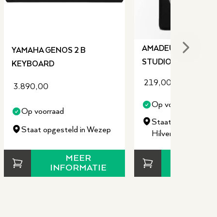
AMADEUS VX65 ACT
YAMAHA GENOS 2 B
Next sli
STUDIO MONITOR
KEYBOARD
219,00
3.890,00
Op voorraad
Op voorraad
Staat opgesteld in
Staat opgesteld in Wezep
Hilversum en Wez
MEER
MEE
INFORMATIE
INFORM