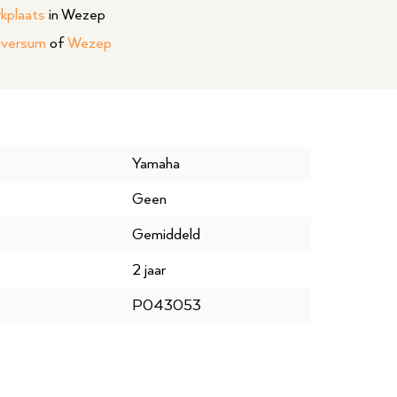
rkplaats
in Wezep
lversum
of
Wezep
Yamaha
Geen
Gemiddeld
2 jaar
P043053