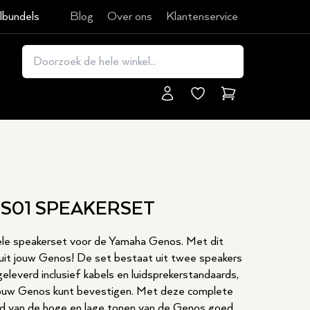
lbundels
Blog
Over ons
Klantenservice
Winkelmand
S01 SPEAKERSET
nele speakerset voor de Yamaha Genos. Met dit
 uit jouw Genos! De set bestaat uit twee speakers
leverd inclusief kabels en luidsprekerstandaards,
jouw Genos kunt bevestigen. Met deze complete
id van de hoge en lage tonen van de Genos goed