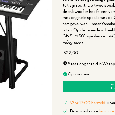
tot zijn recht. De twee spe
de subwoofer heeft een ver
met originele speakerset de 
het geval was – maar Yamaha
laten. Op de tweede afbeeldi
GNS-MS01 speakerset.
Afb
inbegrepen.
322,00
Staat opgesteld in Weze
Op voorraad
Vóór 17:00 besteld
= van
Download onze
brochure